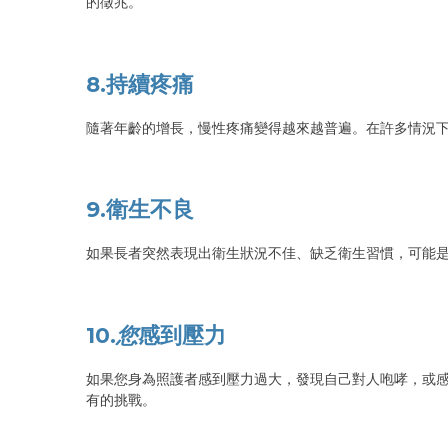
的徵兆。
8.持續疼痛
隨著年齡的增長，慢性疼痛變得越來越普遍。在許多情況
9.衛生不良
如果長者突然表現出衛生狀況不佳、缺乏衛生習慣，可能是
10.
您
感到壓力
如果您身為照護者感到壓力過大，發現自己對人咆哮，或
有的挑戰。