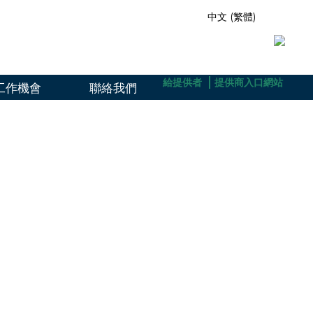
中文 (繁體)
給照顧者
給參加者
給提供者
提供商入口網站
工作機會
聯絡我們