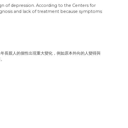
sign of depression. According to the Centers for
sdiagnosis and lack of treatment because symptoms
果年長親人的個性出現重大變化，例如原本外向的人變得與
療。