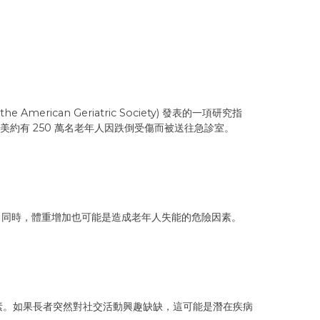
can Geriatric Society) 發表的一項研究指
美約有 250 萬名老年人因跌倒受傷而被送往急診室。
。同時，體重增加也可能是造成老年人失能的危險因素。
因素。如果長者突然對社交活動興趣缺缺，這可能是潛在疾病