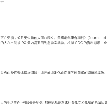
，可
且更依賴他人而非獨立。美國老年學會期刊》(Journal of the Ameri
人在出院後 90 天內需要回到急診室就診。根據 CDC 的資料顯示，全
是否由於抑鬱或情緒問題 - 或牙齒或消化道疼痛等較簡單的問題所導致
重大的生活事件 (例如失去配偶) 都被認為是造成社會孤立和孤獨的危險