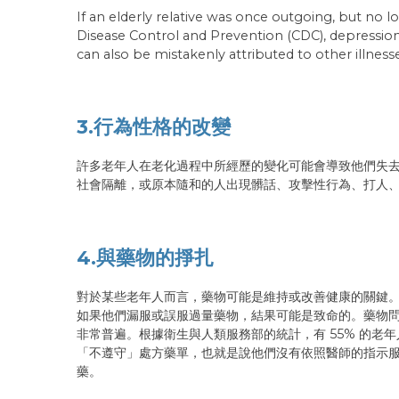
If an elderly relative was once outgoing, but no l
Disease Control and Prevention (CDC), depression
can also be mistakenly attributed to other illnesse
3.行為性格的改變
許多老年人在老化過程中所經歷的變化可能會導致他們失
社會隔離，或原本隨和的人出現髒話、攻擊性行為、打人
4.與藥物的掙扎
對於某些老年人而言，藥物可能是維持或改善健康的關鍵
如果他們漏服或誤服過量藥物，結果可能是致命的。藥物
非常普遍。根據衛生與人類服務部的統計，有 55% 的老年
「不遵守」處方藥單，也就是說他們沒有依照醫師的指示
藥。