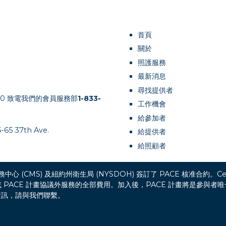
首頁
關於
照護服務
最新消息
尋找提供者
00 致電我們的會員服務部
1-833-
工作機會
給參加者
 37th Ave.
給提供者
給照顧者
務中心 (CMS) 及紐約州衛生局 (NYSDOH) 簽訂了 PACE 核准合約。Cente
或 PACE 計畫協議外服務的全部費用。加入後，PACE 計畫將是參與
資訊，請與我們聯繫。