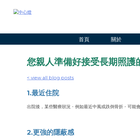
跳
至
內
容
首頁
關於
您親人準備好接受長期照護的 
< view all blog posts
1.最近住院
出院後，某些醫療狀況 - 例如最近中風或跌倒骨折 - 可
2.更強的隱蔽感