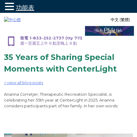
功能表
跳
中文 (繁體)
至
內
容
致電 1-833-252-2737 (tty 711)
週一至週五上午 8 點至晚上 8 點
35 Years of Sharing Special
Moments with CenterLight
< view all blog posts
Arianna Corretjer, Therapeutic Recreation Specialist, is
celebrating her 35th year at CenterLight in 2025. Arianna
considers participants part of her family. In her own words: