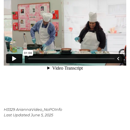
H3329 AriannaVideo_NoPOInfo
Last Updated June 5, 2025