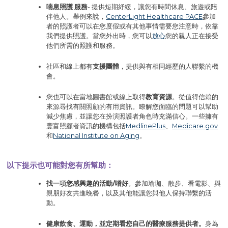
喘息照護
服務
- 提供短期紓緩，讓您有時間休息、旅遊或陪
伴他人。舉例來說，
CenterLight Healthcare PACE
參加
者的照護者可以在您度假或有其他事情需要您注意時，依靠
我們提供照護。當您外出時，您可以
放心
您的親人正在接受
他們所需的照護和服務。
社區和線上都有
支援團體
，提供與有相同經歷的人聯繫的機
會。
您也可以在當地圖書館或線上取得
教育資源
。從值得信賴的
來源尋找有關照顧的有用資訊。瞭解您面臨的問題可以幫助
減少焦慮，並讓您在扮演照護者角色時充滿信心。一些擁有
豐富照顧者資訊的機構包括
MedlinePlus
、
Medicare.gov
和
National Institute on Aging
。
以下提示也可能對您有所幫助：
找一項您感興趣的活動/嗜好
。參加瑜珈、散步、看電影、與
親朋好友共進晚餐，以及其他能讓您與他人保持聯繫的活
動。
健康飲食、運動，並定期看您自己的醫療服務提供者。
身為