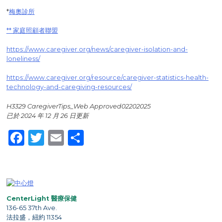
*
梅奧診所
** 家庭照顧者聯盟
https://www.caregiver.org/news/caregiver-isolation-and-
loneliness/
https://www.caregiver.org/resource/caregiver-statistics-health-
technology-and-caregiving-resources/
H3329 CaregiverTips_Web Approved
02202025
已於 2024 年 12 月 26 日更新
Facebook
Twitter
Email
Share
CenterLight 醫療保健
136-65 37th Ave.
法拉盛，紐約 11354