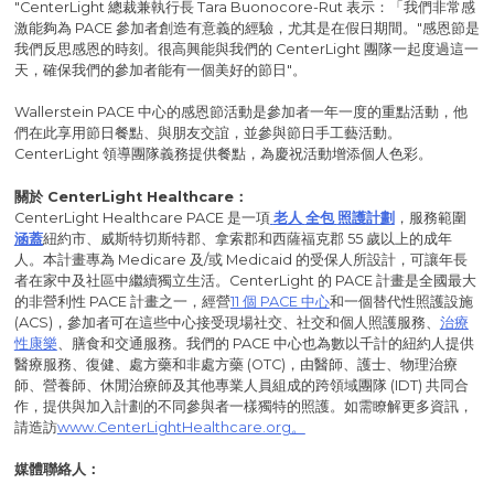
"CenterLight 總裁兼執行長 Tara Buonocore-Rut 表示：「我們非常感
激能夠為 PACE 參加者創造有意義的經驗，尤其是在假日期間。"感恩節是
我們反思感恩的時刻。很高興能與我們的 CenterLight 團隊一起度過這一
天，確保我們的參加者能有一個美好的節日"。
Wallerstein PACE 中心的感恩節活動是參加者一年一度的重點活動，他
們在此享用節日餐點、與朋友交誼，並參與節日手工藝活動。
CenterLight 領導團隊義務提供餐點，為慶祝活動增添個人色彩。
關於 CenterLight Healthcare：
CenterLight Healthcare PACE 是一項
老人
全包
照護
計劃
，服務範圍
涵蓋
紐約市、威斯特切斯特郡、拿索郡和西薩福克郡 55 歲以上的成年
人。本計畫專為 Medicare 及/或 Medicaid 的受保人所設計，可讓年長
者在家中及社區中繼續獨立生活。CenterLight 的 PACE 計畫是全國最大
的非營利性 PACE 計畫之一，經營
11 個 PACE 中心
和一個替代性照護設施
(ACS)，參加者可在這些中心接受現場社交、社交和個人照護服務、
治療
性康樂
、膳食和交通服務。我們的 PACE 中心也為數以千計的紐約人提供
醫療服務、復健、處方藥和非處方藥 (OTC)，由醫師、護士、物理治療
師、營養師、休閒治療師及其他專業人員組成的跨領域團隊 (IDT) 共同合
作，提供與加入計劃的不同參與者一樣獨特的照護。如需瞭解更多資訊，
請造訪
www.CenterLightHealthcare.org。
媒體聯絡人：