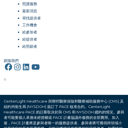
照護服務
最新消息
尋找提供者
工作機會
給參加者
給提供者
給照顧者
跟隨我們
CenterLight Healthcare 與聯邦醫療保險和醫療補助服務中心 (CMS) 及
紐約州衛生局 (NYSDOH) 簽訂了 PACE 核准合約。CenterLight
Healthcare PACE 的註冊取決於與 CMS 和 NYSDOH 續約的情況。參與
者可能要個人承擔未經授權或 PACE 計畫協議外服務的全部費用。加入
後，PACE 計畫將是參與者唯一的服務提供者。參與者將可獲得跨領域小