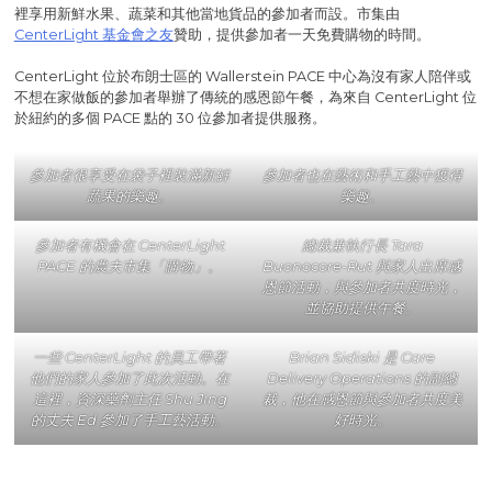
裡享用新鮮水果、蔬菜和其他當地貨品的參加者而設。市集由
CenterLight 基金會之友
贊助，提供參加者一天免費購物的時間。
CenterLight 位於布朗士區的 Wallerstein PACE 中心為沒有家人陪伴或
不想在家做飯的參加者舉辦了傳統的感恩節午餐，為來自 CenterLight 位
於紐約的多個 PACE 點的 30 位參加者提供服務。
參加者很享受在袋子裡裝滿新鮮
參加者也在藝術和手工藝中獲得
蔬果的樂趣。
樂趣。
參加者有機會在 CenterLight
總裁兼執行長 Tara
PACE 的農夫市集「購物」。
Buonocore-Rut 與家人出席感
恩節活動，與參加者共度時光，
並協助提供午餐。
一些 CenterLight 的員工帶著
Brian Sidiski 是 Care
他們的家人參加了此次活動。在
Delivery Operations 的副總
這裡，資深藥劑主任 Shu Jing
裁，他在感恩節與參加者共度美
的丈夫 Ed 參加了手工藝活動。
好時光。