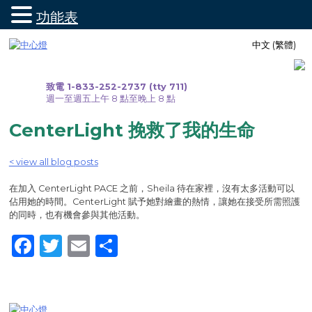
功能表
跳
中文 (繁體)
至
內
容
致電 1-833-252-2737 (tty 711)
週一至週五上午 8 點至晚上 8 點
CenterLight 挽救了我的生命
< view all blog posts
在加入 CenterLight PACE 之前，Sheila 待在家裡，沒有太多活動可以
佔用她的時間。CenterLight 賦予她對繪畫的熱情，讓她在接受所需照護
的同時，也有機會參與其他活動。
Facebook
Twitter
Email
Share