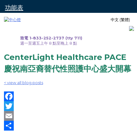
功能表
跳
中文 (繁體)
至
內
容
致電 1-833-252-2737 (tty 711)
週一至週五上午 8 點至晚上 8 點
CenterLight Healthcare PACE
慶祝南亞裔替代性照護中心盛大開幕
< view all blog posts
Facebook
Twitter
Email
Share