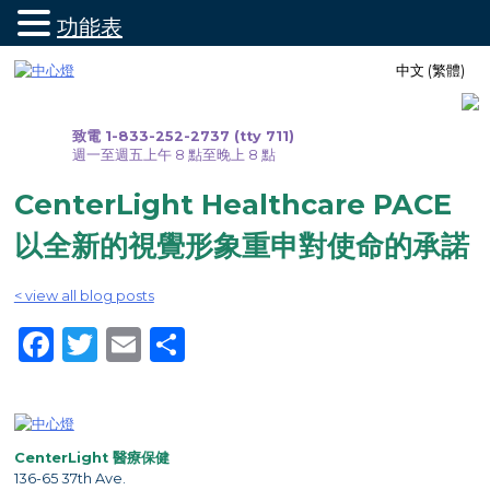
功能表
跳
中文 (繁體)
至
內
容
致電 1-833-252-2737 (tty 711)
週一至週五上午 8 點至晚上 8 點
CenterLight Healthcare PACE
以全新的視覺形象重申對使命的承諾
< view all blog posts
Facebook
Twitter
Email
Share
CenterLight 醫療保健
136-65 37th Ave.