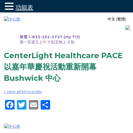
功能表
跳
中文 (繁體)
至
內
容
致電 1-833-252-2737 (tty 711)
週一至週五上午 8 點至晚上 8 點
CenterLight Healthcare PACE
以嘉年華慶祝活動重新開幕
Bushwick 中心
< view all blog posts
Facebook
Twitter
Email
Share