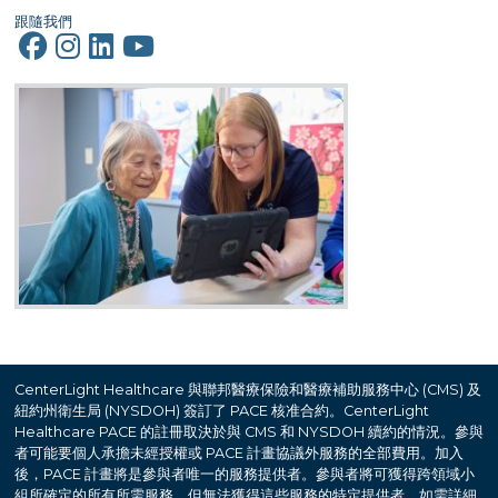
跟隨我們
CenterLight Healthcare 與聯邦醫療保險和醫療補助服務中心 (CMS) 及
紐約州衛生局 (NYSDOH) 簽訂了 PACE 核准合約。CenterLight
Healthcare PACE 的註冊取決於與 CMS 和 NYSDOH 續約的情況。參與
者可能要個人承擔未經授權或 PACE 計畫協議外服務的全部費用。加入
後，PACE 計畫將是參與者唯一的服務提供者。參與者將可獲得跨領域小
組所確定的所有所需服務，但無法獲得這些服務的特定提供者。如需詳細