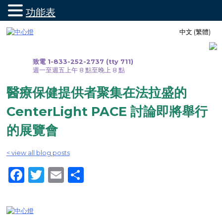
功能表
跳
中文 (繁體)
至
內
容
致電 1-833-252-2737 (tty 711)
週一至週五上午 8 點至晚上 8 點
醫療保健提供者聚集在法拉盛的
CenterLight PACE 討論即將舉行
的展覽會
< view all blog posts
Facebook
Twitter
Email
Share