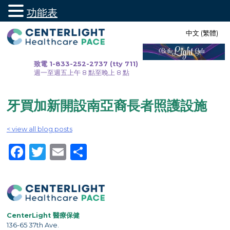
功能表
跳
中文 (繁體)
至
內
容
致電 1-833-252-2737 (tty 711)
週一至週五上午 8 點至晚上 8 點
牙買加新開設南亞裔長者照護設施
< view all blog posts
Facebook
Twitter
Email
Share
CenterLight 醫療保健
136-65 37th Ave.