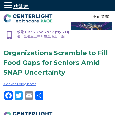
功能表
跳
中文 (繁體)
至
內
容
致電 1-833-252-2737 (tty 711)
週一至週五上午 8 點至晚上 8 點
Organizations Scramble to Fill
Food Gaps for Seniors Amid
SNAP Uncertainty
< view all blog posts
Facebook
Twitter
Email
Share