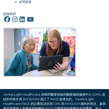
給照顧者
跟隨我們
CenterLight Healthcare 與聯邦醫療保險和醫療補助服務中心 (CMS) 及
紐約州衛生局 (NYSDOH) 簽訂了 PACE 核准合約。CenterLight
Healthcare PACE 的註冊取決於與 CMS 和 NYSDOH 續約的情況。參與
者可能要個人承擔未經授權或 PACE 計畫協議外服務的全部費用。加入