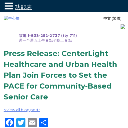
功能表
跳
中文 (繁體)
至
內
容
致電 1-833-252-2737 (tty 711)
週一至週五上午 8 點至晚上 8 點
Press Release: CenterLight
Healthcare and Urban Health
Plan Join Forces to Set the
PACE for Community-Based
Senior Care
< view all blog posts
Facebook
Twitter
Email
Share