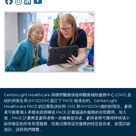
CenterLight Healthcare 與聯邦醫療保險和醫療補助服務中心 (CMS) 及
紐約州衛生局 (NYSDOH) 簽訂了 PACE 核准合約。CenterLight
Healthcare PACE 的註冊取決於與 CMS 和 NYSDOH 續約的情況。參與
者可能要個人承擔未經授權或 PACE 計畫協議外服務的全部費用。加入
後，PACE 計畫將是參與者唯一的服務提供者。參與者將可獲得跨領域小
組所確定的所有所需服務，但無法獲得這些服務的特定提供者。如需詳細
資訊，請與我們聯繫。