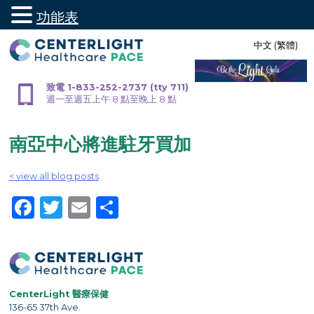
功能表
跳
中文 (繁體)
至
內
容
致電 1-833-252-2737 (tty 711)
週一至週五上午 8 點至晚上 8 點
南亞中心將進駐牙買加
< view all blog posts
Facebook
Twitter
Email
Share
CenterLight 醫療保健
136-65 37th Ave.