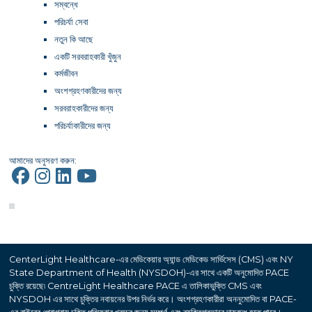
সম্বন্ধে
পরিচর্যা সেবা
নতুন কি আছে
একটি সরবরাহকারী খুঁজুন
কর্মজীবন
অংশগ্রহণকারীদের জন্য
সরবরাহকারীদের জন্য
পরিচর্যাকারীদের জন্য
আমাদের অনুসরণ করুন:
CenterLight Healthcare-এর মেডিকেয়ার অ্যান্ড মেডিকেড সার্ভিসেস (CMS) এবং NY
State Department of Health (NYSDOH)-এর সাথে একটি অনুমোদিত PACE
চুক্তি রয়েছে৷ CentreLight Healthcare PACE এ তালিকাভুক্তি CMS এবং
NYSDOH এর সাথে চুক্তির নবায়নের উপর নির্ভর করে। অংশগ্রহণকারীরা অননুমোদিত বা PACE-