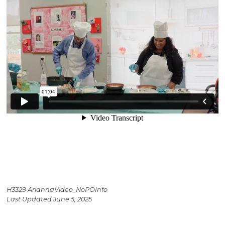
H3329 AriannaVideo_NoPOInfo
Last Updated June 5, 2025