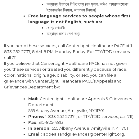
অন্যান্য বিন্যাসে লিখিত তথ্য (বড় মুদ্রণ, অডিও, অ্যাক্সেসযোগ্য
ইলেকট্রনিক বিন্যাস, অন্যান্য বিন্যাস)
Free language services to people whose first
language is not English, such as:
যোগ্য দোভাষী
অন্যান্য ভাষায় লেখা তথ্য
If you need these services, call CenterLight Healthcare PACE at 1-
833-252-2737, 8 AM-8 PM, Monday-Friday. For TTY/TDD services,
call 711.
If you believe that CenterLight Healthcare PACE has not given
you these services or treated you differently because of race,
color, national origin, age, disability, or sex, you can file a
grievance with CenterLight Heathcare PACE’s Appeals and
Grievances Department by:
Mail:
CenterLight Healthcare Appeals & Grievances
Department,
555 Albany Avenue, Amityville, NY 11701
Phone:
1-833-252-2737 (for TTY/TDD services, call 711)
Fax:
315-825-4813
In person:
555 Albany Avenue, Amityville, NY 11701
Email:
appealsandgrievances@centerlight.org.