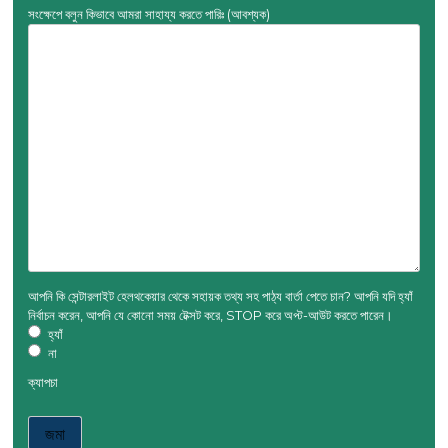
সংক্ষেপে বলুন কিভাবে আমরা সাহায্য করতে পারিঃ
(আবশ্যক)
আপনি কি সেন্টারলাইট হেলথকেয়ার থেকে সহায়ক তথ্য সহ পাঠ্য বার্তা পেতে চান? আপনি যদি হ্যাঁ
নির্বাচন করেন, আপনি যে কোনো সময় টেক্সট করে, STOP করে অপ্ট-আউট করতে পারেন।
হ্যাঁ
না
ক্যাপচা