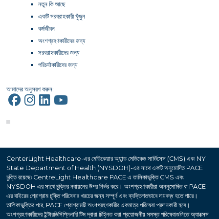
নতুন কি আছে
একটি সরবরাহকারী খুঁজুন
কর্মজীবন
অংশগ্রহণকারীদের জন্য
সরবরাহকারীদের জন্য
পরিচর্যাকারীদের জন্য
আমাদের অনুসরণ করুন:
CenterLight Healthcare-এর মেডিকেয়ার অ্যান্ড মেডিকেড সার্ভিসেস (CMS) এবং NY
State Department of Health (NYSDOH)-এর সাথে একটি অনুমোদিত PACE
চুক্তি রয়েছে৷ CentreLight Healthcare PACE এ তালিকাভুক্তি CMS এবং
NYSDOH এর সাথে চুক্তির নবায়নের উপর নির্ভর করে। অংশগ্রহণকারীরা অননুমোদিত বা PACE-
এর বাইরের প্রোগ্রাম চুক্তি পরিষেবার খরচের জন্য সম্পূর্ণ এবং ব্যক্তিগতভাবে দায়বদ্ধ হতে পারে।
তালিকাভুক্তির পরে, PACE প্রোগ্রামটি অংশগ্রহণকারীর একমাত্র পরিষেবা প্রদানকারী হবে।
অংশগ্রহণকারীদের ইন্টারডিসিপ্লিনারি টিম দ্বারা চিহ্নিত করা প্রয়োজনীয় সমস্ত পরিষেবাগুলিতে অ্যাক্সেস