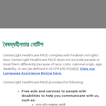
বৈষম্যহীনতার নোটিশ
CenterLight Healthcare PACE complies with Federal civil rights
laws. CenterLight Healthcare PACE does not exclude people or
treat them differently because of race, color, national origin, age,
disability, or sex (as defined in 45 CFR § 92.101(a)(2)).
View our
Language Assistance Notice here.
CenterLight Healthcare PACE provides the following:
Free aids and services to people with
disabilities to help you communicate with us,
such as:
যোগ্য সাইন ল্যাঙ্গুয়েজ দোভাষী