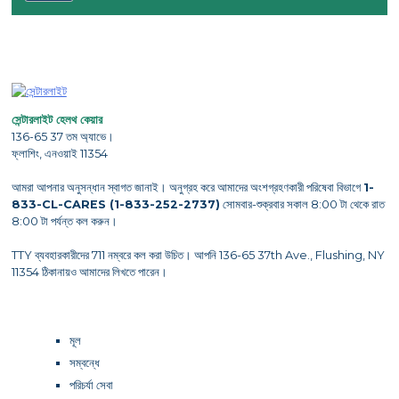
সেন্টারলাইট হেলথ কেয়ার
136-65 37 তম অ্যাভে।
ফ্লাশিং, এনওয়াই 11354
আমরা আপনার অনুসন্ধান স্বাগত জানাই। অনুগ্রহ করে আমাদের অংশগ্রহণকারী পরিষেবা বিভাগে
1-
833-CL-CARES (1-833-252-2737)
সোমবার-শুক্রবার সকাল 8:00 টা থেকে রাত
8:00 টা পর্যন্ত কল করুন।
TTY ব্যবহারকারীদের 711 নম্বরে কল করা উচিত। আপনি 136-65 37th Ave., Flushing, NY
11354 ঠিকানায়ও আমাদের লিখতে পারেন।
মূল
সম্বন্ধে
পরিচর্যা সেবা