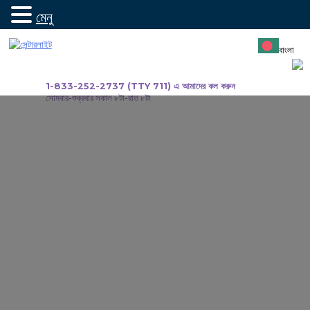
মেনু
সামগ্রীতে
যান
বাংলা
1-833-252-2737 (TTY 711) এ আমাদের কল করুন
সোমবার-শুক্রবার সকাল ৮টা-রাত ৮টা