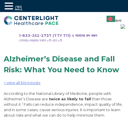
মেনু
সামগ্রীতে
যান
বাংলা
1-833-252-2737 (TTY 711) এ আমাদের কল করুন
সোমবার-শুক্রবার সকাল ৮টা-রাত ৮টা
Alzheimer’s Disease and Fall
Risk: What You Need to Know
< view all blog posts
According to the National Library of Medicine, people with
Alzheimer’s Disease are
twice as likely to fall
than those
1
without it.
Falls can reduce independence, impact quality of life,
and in some cases, cause serious injuries. It is important to learn
about risks and what we can do to help minimize them.