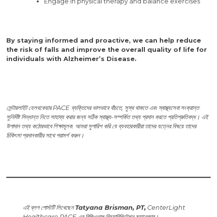
Engage in physical therapy and balance exercises
By staying informed and proactive, we can help reduce
the risk of falls and improve the overall quality of life for
individuals with Alzheimer’s Disease.
সেন্টারলাইট হেলথকেয়ার PACE ব্যক্তিদের ভালভাবে বাঁচতে, সুস্থ থাকতে এবং স্বাস্থ্যসেবা সংক্রান্ত
সুনির্দিষ্ট সিদ্ধান্ত নিতে সাহায্য করার জন্য সঠিক স্বাস্থ্য-সম্পর্কিত তথ্য প্রদান করতে প্রতিশ্রুতিবদ্ধ। এই
উপাদান তথ্য কঠোরভাবে শিক্ষামূলক. আমরা সুপারিশ করি যে ব্যবহারকারীরা তাদের যত্নের বিষয়ে তাদের
চিকিৎসা প্রদানকারীর সাথে পরামর্শ করুন।
এই ব্লগ পোস্টটি লিখেছেন
Tatyana Brisman, PT,
CenterLight
Healthcare PACE এর রিজিওনাল রিহ্যাবিলিটেশন ম্যানেজার।