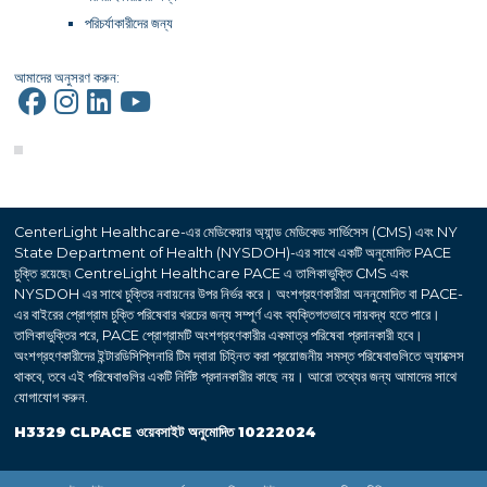
পরিচর্যাকারীদের জন্য
আমাদের অনুসরণ করুন:
CenterLight Healthcare-এর মেডিকেয়ার অ্যান্ড মেডিকেড সার্ভিসেস (CMS) এবং NY
State Department of Health (NYSDOH)-এর সাথে একটি অনুমোদিত PACE
চুক্তি রয়েছে৷ CentreLight Healthcare PACE এ তালিকাভুক্তি CMS এবং
NYSDOH এর সাথে চুক্তির নবায়নের উপর নির্ভর করে। অংশগ্রহণকারীরা অননুমোদিত বা PACE-
এর বাইরের প্রোগ্রাম চুক্তি পরিষেবার খরচের জন্য সম্পূর্ণ এবং ব্যক্তিগতভাবে দায়বদ্ধ হতে পারে।
তালিকাভুক্তির পরে, PACE প্রোগ্রামটি অংশগ্রহণকারীর একমাত্র পরিষেবা প্রদানকারী হবে।
অংশগ্রহণকারীদের ইন্টারডিসিপ্লিনারি টিম দ্বারা চিহ্নিত করা প্রয়োজনীয় সমস্ত পরিষেবাগুলিতে অ্যাক্সেস
থাকবে, তবে এই পরিষেবাগুলির একটি নির্দিষ্ট প্রদানকারীর কাছে নয়। আরো তথ্যের জন্য আমাদের সাথে
যোগাযোগ করুন.
H3329 CLPACE ওয়েবসাইট অনুমোদিত 10222024