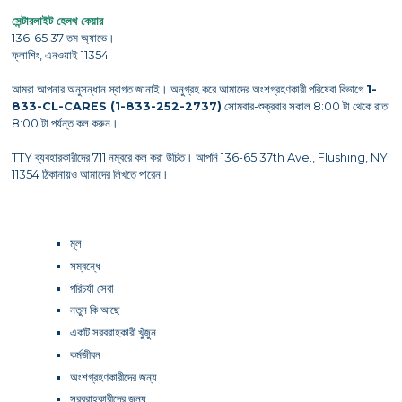
সেন্টারলাইট হেলথ কেয়ার
136-65 37 তম অ্যাভে।
ফ্লাশিং, এনওয়াই 11354
আমরা আপনার অনুসন্ধান স্বাগত জানাই। অনুগ্রহ করে আমাদের অংশগ্রহণকারী পরিষেবা বিভাগে
1-
833-CL-CARES (1-833-252-2737)
সোমবার-শুক্রবার সকাল 8:00 টা থেকে রাত
8:00 টা পর্যন্ত কল করুন।
TTY ব্যবহারকারীদের 711 নম্বরে কল করা উচিত। আপনি 136-65 37th Ave., Flushing, NY
11354 ঠিকানায়ও আমাদের লিখতে পারেন।
মূল
সম্বন্ধে
পরিচর্যা সেবা
নতুন কি আছে
একটি সরবরাহকারী খুঁজুন
কর্মজীবন
অংশগ্রহণকারীদের জন্য
সরবরাহকারীদের জন্য