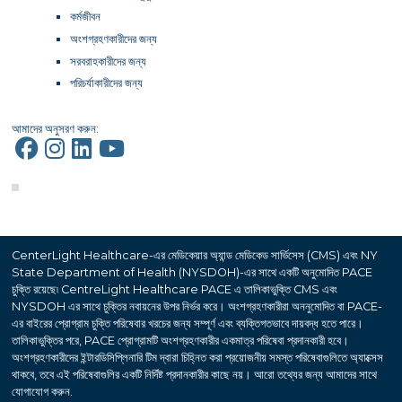
কর্মজীবন
অংশগ্রহণকারীদের জন্য
সরবরাহকারীদের জন্য
পরিচর্যাকারীদের জন্য
আমাদের অনুসরণ করুন:
CenterLight Healthcare-এর মেডিকেয়ার অ্যান্ড মেডিকেড সার্ভিসেস (CMS) এবং NY
State Department of Health (NYSDOH)-এর সাথে একটি অনুমোদিত PACE
চুক্তি রয়েছে৷ CentreLight Healthcare PACE এ তালিকাভুক্তি CMS এবং
NYSDOH এর সাথে চুক্তির নবায়নের উপর নির্ভর করে। অংশগ্রহণকারীরা অননুমোদিত বা PACE-
এর বাইরের প্রোগ্রাম চুক্তি পরিষেবার খরচের জন্য সম্পূর্ণ এবং ব্যক্তিগতভাবে দায়বদ্ধ হতে পারে।
তালিকাভুক্তির পরে, PACE প্রোগ্রামটি অংশগ্রহণকারীর একমাত্র পরিষেবা প্রদানকারী হবে।
অংশগ্রহণকারীদের ইন্টারডিসিপ্লিনারি টিম দ্বারা চিহ্নিত করা প্রয়োজনীয় সমস্ত পরিষেবাগুলিতে অ্যাক্সেস
থাকবে, তবে এই পরিষেবাগুলির একটি নির্দিষ্ট প্রদানকারীর কাছে নয়। আরো তথ্যের জন্য আমাদের সাথে
যোগাযোগ করুন.