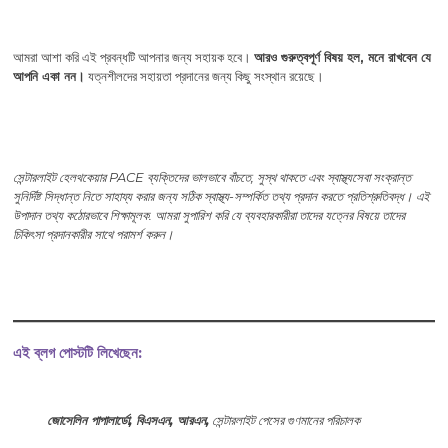
আমরা আশা করি এই প্রবন্ধটি আপনার জন্য সহায়ক হবে।
আরও গুরুত্বপূর্ণ বিষয় হল, মনে রাখবেন যে
আপনি একা নন।
যত্নশীলদের সহায়তা প্রদানের জন্য কিছু সংস্থান রয়েছে।
সেন্টারলাইট হেলথকেয়ার PACE ব্যক্তিদের ভালভাবে বাঁচতে, সুস্থ থাকতে এবং স্বাস্থ্যসেবা সংক্রান্ত
সুনির্দিষ্ট সিদ্ধান্ত নিতে সাহায্য করার জন্য সঠিক স্বাস্থ্য-সম্পর্কিত তথ্য প্রদান করতে প্রতিশ্রুতিবদ্ধ। এই
উপাদান তথ্য কঠোরভাবে শিক্ষামূলক. আমরা সুপারিশ করি যে ব্যবহারকারীরা তাদের যত্নের বিষয়ে তাদের
চিকিৎসা প্রদানকারীর সাথে পরামর্শ করুন।
এই ব্লগ পোস্টটি লিখেছেন:
জোসেলিন পাপালার্ডো, বিএসএন, আরএন,
সেন্টারলাইট পেসের গুণমানের পরিচালক