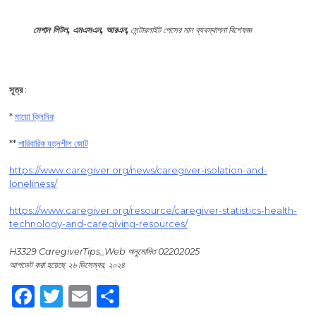
মেগান লিটল, এমএসএন, আরএন,
সেন্টারলাইট পেসের মান ব্যবস্থাপনা বিশেষজ্ঞ
সূত্র
:
*
মায়ো ক্লিনিক
**
পারিবারিক যত্নশীল জোট
https://www.caregiver.org/news/caregiver-isolation-and-
loneliness/
https://www.caregiver.org/resource/caregiver-statistics-health-
technology-and-caregiving-resources/
H3329 CaregiverTips_Web অনুমোদিত
02202025
আপডেট করা হয়েছে ২৬ ডিসেম্বর, ২০২৪
Facebook
Twitter
Email
Share