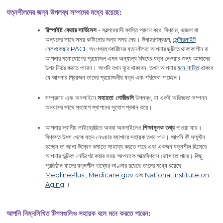
যত্নশীলদের জন্য উপলব্ধ সম্পদের মধ্যে রয়েছে:
রিস্পাইট কেয়ার
সার্ভিসেস
- স্বল্পমেয়াদী স্বস্তি প্রদান করে, বিশ্রাম, ভ্রমণ বা
অন্যদের সাথে সময় কাটানোর জন্য সময় দেয়। উদাহরণস্বরূপ,
সেন্টারলাইট
হেলথকেয়ার PACE
অংশগ্রহণকারীদের যত্নশীলরা আপনার ছুটিতে থাকাকালীন বা
আপনার মনোযোগের প্রয়োজন এমন অন্যান্য বিষয়ের যত্ন নেওয়ার জন্য আমাদের
উপর নির্ভর করতে পারেন। আপনি যখন দূরে থাকবেন, তখন আপনার
মনে শান্তি
থাকবে
যে আপনার প্রিয়জন তাদের প্রয়োজনীয় যত্ন এবং পরিষেবা পাচ্ছেন।
সম্প্রদায় এবং অনলাইনে
সহায়তা গোষ্ঠীগুলি
উপলব্ধ, যা একই অভিজ্ঞতা সম্পন্ন
অন্যদের সাথে সংযোগ স্থাপনের সুযোগ প্রদান করে।
আপনার স্থানীয় লাইব্রেরিতে অথবা অনলাইনেও
শিক্ষামূলক তথ্য
পাওয়া যায়।
বিশ্বস্ত উৎস থেকে যত্ন নেওয়ার ব্যাপারে সহায়ক তথ্য পান। আপনি কী সম্মুখীন
হচ্ছেন তা জানা উদ্বেগ কমাতে সাহায্য করতে পারে এবং একজন যত্নশীল হিসেবে
আপনার ভূমিকা নেভিগেট করার সময় আপনাকে আত্মবিশ্বাস জোগাতে পারে। কিছু
প্রতিষ্ঠান যাদের যত্নশীল তথ্যের ভাণ্ডার রয়েছে তাদের মধ্যে রয়েছে
MedlinePlus
,
Medicare.gov
এবং
National Institute on
Aging
।
আপনি নিম্নলিখিত টিপসগুলিও সহায়ক বলে মনে করতে পারেন: