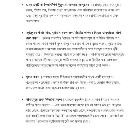
এমন একটি কার্যকলাপ/শখ খুঁজুন যা আপনার আগ্রহের
। যোগব্যায়ামে অংশগ্রহণ
করুন, হাঁটতে যান, সিনেমা দেখুন, বন্ধুবান্ধব এবং পরিবারের সাথে রাতের খাবার খান
এবং অন্যান্য ক্রিয়াকলাপ যা আপনাকে অন্যদের সাথে যোগাযোগ রাখতে সাহায্য
করতে পারে।
স্বাস্থ্যকর খাবার খান, ব্যায়াম করুন এবং নিয়মিত আপনার নিজের ডাক্তারের সাথে
দেখা করুন।
একজন যত্নশীল হিসেবে, আপনি পর্যাপ্ত ঘুম বা শারীরিক পরিশ্রম নাও
পেতে পারেন, অথবা আপনি সুষম খাদ্য নাও খেতে পারেন। ঘুমের অভাব, ব্যায়াম এবং
খারাপ খাদ্যাভ্যাস আপনার হৃদরোগ এবং ডায়াবেটিসের মতো স্বাস্থ্য সমস্যার ঝুঁকি
বাড়াতে পারে। উপরন্তু, সময়ের সাথে সাথে মানসিক চাপ আপনার স্বাস্থ্যের ক্ষতি করতে
পারে। আপনার নিজের স্বাস্থ্যের প্রতি সচেতন থাকুন এবং নিয়মিত চেক-আপ এবং
প্রতিরোধমূলক যত্নের জন্য আপনার নিজের ডাক্তারের সাথে দেখা করুন।
ধ্যান করুন
। সবচেয়ে সহজ শিথিলকরণ কৌশলগুলির মধ্যে একটি হল শ্বাস-
প্রশ্বাসের সচেতনতা। ধ্যান মানসিক চাপ এবং উদ্বেগ কমায়, মেজাজ উন্নত করে,
মনোযোগ বাড়ায় এবং রক্তচাপ কমাতে সাহায্য করে।
সাহায্যের জন্য জিজ্ঞাসা করুন।
একজন যত্নশীল হিসেবে, আপনি হয়তো অনেক
দায়িত্ব পালন করছেন -- এবং কখন সাহায্য চাইতে হবে তা জানার অর্থ হল, বন্ধুদের
কাছ থেকে, পরিবারের অন্যান্য সদস্যদের কাছ থেকে, সম্প্রদায়ের সংগঠন থেকে, অথবা
সেন্টারলাইট হেলথকেয়ার PACE-এর মতো প্রোগ্রামগুলির কাছ থেকে। এর অর্থ হল
আপনার প্রিয়জনের সর্বোত্তম স্বার্থের কথা মাথায় রাখা।