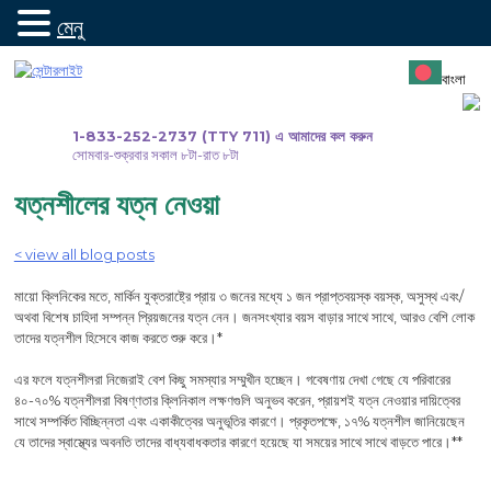
মেনু
সামগ্রীতে
যান
বাংলা
1-833-252-2737 (TTY 711) এ আমাদের কল করুন
সোমবার-শুক্রবার সকাল ৮টা-রাত ৮টা
যত্নশীলের যত্ন নেওয়া
< view all blog posts
মায়ো ক্লিনিকের মতে, মার্কিন যুক্তরাষ্ট্রে প্রায় ৩ জনের মধ্যে ১ জন প্রাপ্তবয়স্ক বয়স্ক, অসুস্থ এবং/
অথবা বিশেষ চাহিদা সম্পন্ন প্রিয়জনের যত্ন নেন। জনসংখ্যার বয়স বাড়ার সাথে সাথে, আরও বেশি লোক
তাদের যত্নশীল হিসেবে কাজ করতে শুরু করে।*
এর ফলে যত্নশীলরা নিজেরাই বেশ কিছু সমস্যার সম্মুখীন হচ্ছেন। গবেষণায় দেখা গেছে যে পরিবারের
৪০-৭০% যত্নশীলরা বিষণ্ণতার ক্লিনিকাল লক্ষণগুলি অনুভব করেন, প্রায়শই যত্ন নেওয়ার দায়িত্বের
সাথে সম্পর্কিত বিচ্ছিন্নতা এবং একাকীত্বের অনুভূতির কারণে। প্রকৃতপক্ষে, ১৭% যত্নশীল জানিয়েছেন
যে তাদের স্বাস্থ্যের অবনতি তাদের বাধ্যবাধকতার কারণে হয়েছে যা সময়ের সাথে সাথে বাড়তে পারে।**