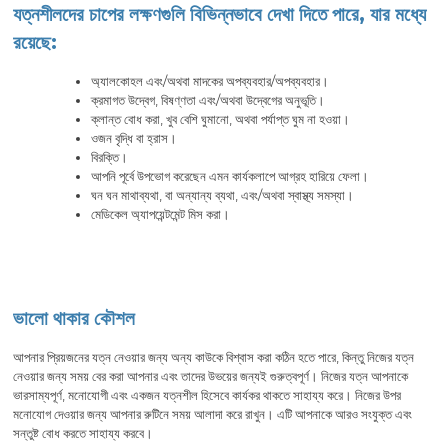
যত্নশীলদের চাপের লক্ষণগুলি বিভিন্নভাবে দেখা দিতে পারে, যার মধ্যে
রয়েছে:
অ্যালকোহল এবং/অথবা মাদকের অপব্যবহার/অপব্যবহার।
ক্রমাগত উদ্বেগ, বিষণ্ণতা এবং/অথবা উদ্বেগের অনুভূতি।
ক্লান্ত বোধ করা, খুব বেশি ঘুমানো, অথবা পর্যাপ্ত ঘুম না হওয়া।
ওজন বৃদ্ধি বা হ্রাস।
বিরক্তি।
আপনি পূর্বে উপভোগ করেছেন এমন কার্যকলাপে আগ্রহ হারিয়ে ফেলা।
ঘন ঘন মাথাব্যথা, বা অন্যান্য ব্যথা, এবং/অথবা স্বাস্থ্য সমস্যা।
মেডিকেল অ্যাপয়েন্টমেন্ট মিস করা।
ভালো থাকার কৌশল
আপনার প্রিয়জনের যত্ন নেওয়ার জন্য অন্য কাউকে বিশ্বাস করা কঠিন হতে পারে, কিন্তু নিজের যত্ন
নেওয়ার জন্য সময় বের করা আপনার এবং তাদের উভয়ের জন্যই গুরুত্বপূর্ণ। নিজের যত্ন আপনাকে
ভারসাম্যপূর্ণ, মনোযোগী এবং একজন যত্নশীল হিসেবে কার্যকর থাকতে সাহায্য করে। নিজের উপর
মনোযোগ দেওয়ার জন্য আপনার রুটিনে সময় আলাদা করে রাখুন। এটি আপনাকে আরও সংযুক্ত এবং
সন্তুষ্ট বোধ করতে সাহায্য করবে।