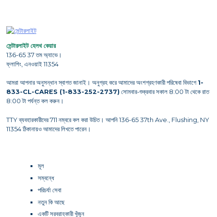
সেন্টারলাইট হেলথ কেয়ার
136-65 37 তম অ্যাভে।
ফ্লাশিং, এনওয়াই 11354
আমরা আপনার অনুসন্ধান স্বাগত জানাই। অনুগ্রহ করে আমাদের অংশগ্রহণকারী পরিষেবা বিভাগে
1-
833-CL-CARES (1-833-252-2737)
সোমবার-শুক্রবার সকাল 8:00 টা থেকে রাত
8:00 টা পর্যন্ত কল করুন।
TTY ব্যবহারকারীদের 711 নম্বরে কল করা উচিত। আপনি 136-65 37th Ave., Flushing, NY
11354 ঠিকানায়ও আমাদের লিখতে পারেন।
মূল
সম্বন্ধে
পরিচর্যা সেবা
নতুন কি আছে
একটি সরবরাহকারী খুঁজুন