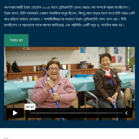
অংশগ্রহণকারী ইরমা হোয়োস ২০১৪ সালে সেন্টারলাইট হেলথ কেয়ার পেস সম্পর্কে প্রথম শুনেছিলেন।
ইরমা বলেন, তিনি সবসময়ই একজন সামাজিক মানুষ ছিলেন, কিন্তু বয়স বাড়ার সাথে সাথে তিনি আরও বেশি
করে বাড়িতে থাকতে দেখেছেন। সামাজিকীকরণের সন্ধানে ইরমা সেন্টারলাইট পেসে যোগ দেয়। তিনি
বলেছিলেন যে প্রত্যেকে তাকে স্বাগত জানিয়েছে এবং প্রতিদিন একটি নতুন দু: সাহসিক কাজ হয়।
ইরমার গল্প