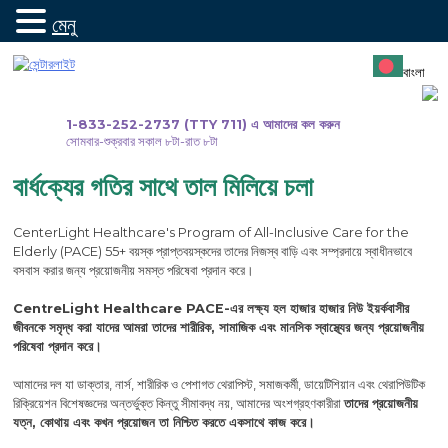
মেনু
সামগ্রীতে
যান
বাংলা
1-833-252-2737 (TTY 711) এ আমাদের কল করুন
সোমবার-শুক্রবার সকাল ৮টা-রাত ৮টা
বার্ধক্যের গতির সাথে তাল মিলিয়ে চলা
CenterLight Healthcare's Program of All-Inclusive Care for the
Elderly (PACE) 55+ বয়স্ক প্রাপ্তবয়স্কদের তাদের নিজস্ব বাড়ি এবং সম্প্রদায়ে স্বাধীনভাবে
বসবাস করার জন্য প্রয়োজনীয় সমস্ত পরিষেবা প্রদান করে।
CentreLight Healthcare PACE-এর লক্ষ্য হল হাজার হাজার নিউ ইয়র্কবাসীর
জীবনকে সমৃদ্ধ করা যাদের আমরা তাদের শারীরিক, সামাজিক এবং মানসিক স্বাস্থ্যের জন্য প্রয়োজনীয়
পরিষেবা প্রদান করে।
আমাদের দল যা ডাক্তার, নার্স, শারীরিক ও পেশাগত থেরাপিস্ট, সমাজকর্মী, ডায়েটিশিয়ান এবং থেরাপিউটিক
রিক্রিয়েশন বিশেষজ্ঞদের অন্তর্ভুক্ত কিন্তু সীমাবদ্ধ নয়, আমাদের অংশগ্রহণকারীরা
তাদের প্রয়োজনীয়
যত্ন, কোথায় এবং কখন প্রয়োজন তা নিশ্চিত করতে একসাথে কাজ করে।