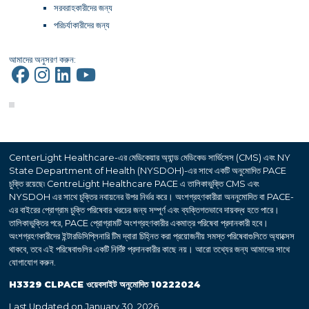
সরবরাহকারীদের জন্য
পরিচর্যাকারীদের জন্য
আমাদের অনুসরণ করুন:
CenterLight Healthcare-এর মেডিকেয়ার অ্যান্ড মেডিকেড সার্ভিসেস (CMS) এবং NY
State Department of Health (NYSDOH)-এর সাথে একটি অনুমোদিত PACE
চুক্তি রয়েছে৷ CentreLight Healthcare PACE এ তালিকাভুক্তি CMS এবং
NYSDOH এর সাথে চুক্তির নবায়নের উপর নির্ভর করে। অংশগ্রহণকারীরা অননুমোদিত বা PACE-
এর বাইরের প্রোগ্রাম চুক্তি পরিষেবার খরচের জন্য সম্পূর্ণ এবং ব্যক্তিগতভাবে দায়বদ্ধ হতে পারে।
তালিকাভুক্তির পরে, PACE প্রোগ্রামটি অংশগ্রহণকারীর একমাত্র পরিষেবা প্রদানকারী হবে।
অংশগ্রহণকারীদের ইন্টারডিসিপ্লিনারি টিম দ্বারা চিহ্নিত করা প্রয়োজনীয় সমস্ত পরিষেবাগুলিতে অ্যাক্সেস
থাকবে, তবে এই পরিষেবাগুলির একটি নির্দিষ্ট প্রদানকারীর কাছে নয়। আরো তথ্যের জন্য আমাদের সাথে
যোগাযোগ করুন.
H3329 CLPACE ওয়েবসাইট অনুমোদিত 10222024
Last Updated on January 30, 2026