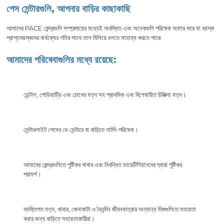
পেস সেন্টারগুলি, আপনার বাড়ির কাছাকাছি
আমাদের PACE কেন্দ্রগুলি সম্প্রদায়ের মধ্যেই অবস্থিত এবং অনেকগুলি পরিষেবা অফার করে যা বয়স্ক
প্রাপ্তবয়স্কদের বার্ধক্যের গতির সাথে তাল মিলিয়ে চলতে সাহায্য করতে পারে৷
আমাদের পরিষেবাগুলির মধ্যে রয়েছে:
ডেন্টাল, পোডিয়াট্রি এবং চোখের যত্ন সহ প্রাথমিক এবং বিশেষায়িত চিকিত্সা যত্ন।
সেন্টারলাইট পেসের ডে সেন্টারে বা বাড়িতে নার্সিং পরিষেবা।
আমাদের কেন্দ্রগুলিতে পুষ্টিকর খাবার এবং নিবন্ধিত ডায়েটিশিয়ানদের দ্বারা পুষ্টিকর
পরামর্শ।
ব্যক্তিগত যত্ন, খাবার, কেনাকাটা ও দৈনন্দিন জীবনযাত্রার অন্যান্য দিকগুলিতে সহায়তা
করার জন্য বাড়িতে সহায়তাকারীরা।