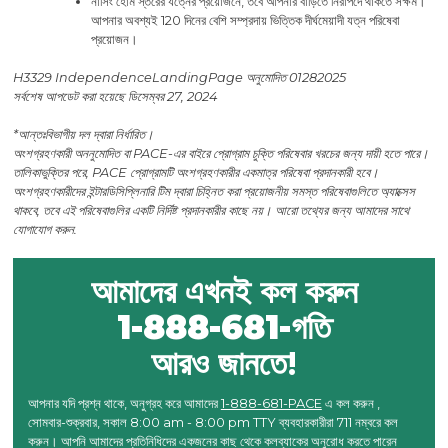
নার্সিং হোম স্তরের যত্নের প্রয়োজনে, তবে আপনার বাড়িতে নিরাপদে থাকতে সক্ষম।
আপনার অবশ্যই 120 দিনের বেশি সম্প্রদায় ভিত্তিক দীর্ঘমেয়াদী যত্ন পরিষেবা
প্রয়োজন।
H3329 IndependenceLandingPage অনুমোদিত 01282025
সর্বশেষ আপডেট করা হয়েছে ডিসেম্বর 27, 2024
*আন্তঃবিভাগীয় দল দ্বারা নির্ধারিত।
অংশগ্রহণকারী অননুমোদিত বা PACE-এর বাইরে প্রোগ্রাম চুক্তি পরিষেবার খরচের জন্য দায়ী হতে পারে।
তালিকাভুক্তির পরে, PACE প্রোগ্রামটি অংশগ্রহণকারীর একমাত্র পরিষেবা প্রদানকারী হবে।
অংশগ্রহণকারীদের ইন্টারডিসিপ্লিনারি টিম দ্বারা চিহ্নিত করা প্রয়োজনীয় সমস্ত পরিষেবাগুলিতে অ্যাক্সেস
থাকবে, তবে এই পরিষেবাগুলির একটি নির্দিষ্ট প্রদানকারীর কাছে নয়। আরো তথ্যের জন্য আমাদের সাথে
যোগাযোগ করুন.
আমাদের এখনই কল করুন
1-888-681-গতি
আরও জানতে!
আপনার যদি প্রশ্ন থাকে, অনুগ্রহ করে আমাদের
1-888-681-PACE
এ কল করুন ,
সোমবার-শুক্রবার, সকাল 8:00 am - 8:00 pm TTY ব্যবহারকারীরা 711 নম্বরে কল
করুন। আপনি আমাদের প্রতিনিধিদের একজনের কাছ থেকে কলব্যাকের অনুরোধ করতে পারেন