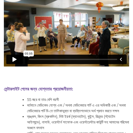
সেন্টারলাইট পেসের জন্য যোগ্যতার প্রয়োজনীয়তা:
55 বছর বা তার বেশি বয়সী
বর্তমানে মেডিকেড যোগ্য এবং / অথবা মেডিকেয়ার পার্ট এ এর অধিকারী এবং / অথবা
মেডিকেয়ার পার্ট বি-তে তালিকাভুক্ত বা ব্যক্তিগতভাবে অর্থ প্রদান করতে সক্ষম
ব্রঙ্কস, কিংস (ব্রুকলিন), নিউ ইয়র্ক (ম্যানহাটন), কুইন্স, রিচমন্ড (স্ট্যাটেন
আইল্যান্ড), নাসাউ, ওয়েস্টার্ন সাফোক এবং ওয়েস্টচেস্টার কাউন্টি সহ আমাদের পরিষেবা
অঞ্চলে বসবাস