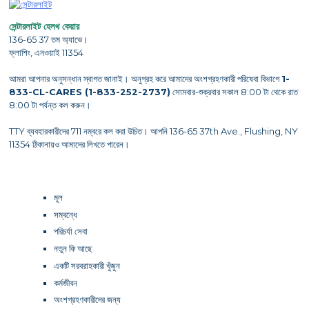
সেন্টারলাইট হেলথ কেয়ার
136-65 37 তম অ্যাভে।
ফ্লাশিং, এনওয়াই 11354
আমরা আপনার অনুসন্ধান স্বাগত জানাই। অনুগ্রহ করে আমাদের অংশগ্রহণকারী পরিষেবা বিভাগে
1-
833-CL-CARES (1-833-252-2737)
সোমবার-শুক্রবার সকাল 8:00 টা থেকে রাত
8:00 টা পর্যন্ত কল করুন।
TTY ব্যবহারকারীদের 711 নম্বরে কল করা উচিত। আপনি 136-65 37th Ave., Flushing, NY
11354 ঠিকানায়ও আমাদের লিখতে পারেন।
মূল
সম্বন্ধে
পরিচর্যা সেবা
নতুন কি আছে
একটি সরবরাহকারী খুঁজুন
কর্মজীবন
অংশগ্রহণকারীদের জন্য