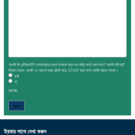
আপনি কি সেন্টারলাইট হেলথকেয়ার থেকে সহায়ক তথ্য সহ পাঠ্য বার্তা পেতে চান? আপনি যদি হ্যাঁ
নির্বাচন করেন, আপনি যে কোনো সময় টেক্সট করে, STOP করে অপ্ট-আউট করতে পারেন।
হ্যাঁ
না
ক্যাপচা
ইরমার সাথে দেখা করুন