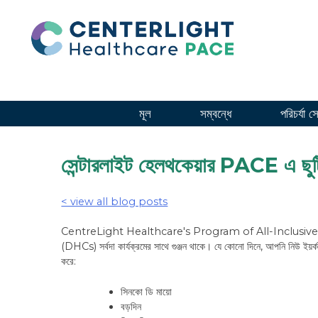
সামগ্রীতে
যান
মূল
সম্বন্ধে
পরিচর্যা স
সেন্টারলাইট হেলথকেয়ার PACE এ ছু
< view all blog posts
CentreLight Healthcare's Program of All-Inclusive Care for 
(DHCs) সর্বদা কার্যক্রমের সাথে গুঞ্জন থাকে। যে কোনো দিনে, আপনি নিউ ইয়র
করে:
সিনকো ডি মায়ো
বড়দিন