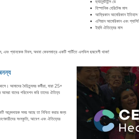
ভ্যালেন্টাইন্স ডে
হিস্পানিক হেরিটেজ মাস
আফ্রিকান আমেরিকান ইতিহাস 
এশিয়ান আমেরিকান এবং প্যাসি
ইহুদি ঐতিহ্যের মাস
স, এবং প্যানকেক দিবস, অথবা কেবলমাত্র একটি পার্টিতে এলভিস ছদ্মবেশী থাকা!
অনন্য
আমাদের বৈচিত্র্যময় কর্মীরা, যারা 25+
নে আমরা যাদের পরিবেশন করি তাদের ঐতিহ্য
 আনন্দদায়ক সময় আছে তা নিশ্চিত করার জন্য
্রহণকারীদের সংস্কৃতি, আবেগ এবং ঐতিহ্যের