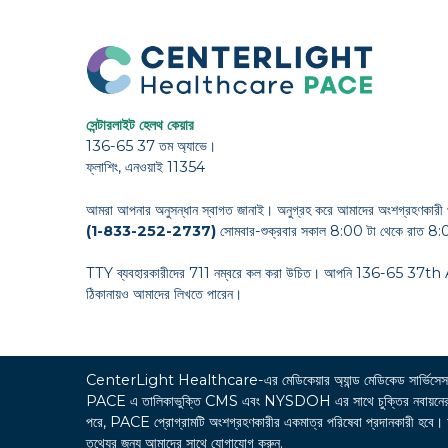
সেন্টারলাইট হেলথ কেয়ার
136-65 37 তম অ্যাভে।
ফ্লাশিং, এনওয়াই 11354
আমরা আপনার অনুসন্ধান স্বাগত জানাই। অনুগ্রহ করে আমাদের অংশগ্রহণকারী 
(1-833-252-2737)
সোমবার-শুক্রবার সকাল 8:00 টা থেকে রাত 8:0
TTY ব্যবহারকারীদের 711 নম্বরে কল করা উচিত। আপনি 136-65 37
ঠিকানায়ও আমাদের লিখতে পারেন।
CenterLight Healthcare-এর মেডিকেয়ার অ্যান্ড মেডিকেড সা
PACE এ তালিকাভুক্তি CMS এবং NYSDOH এর সাথে চুক্তির নবায়নের উপর নির
পরে, PACE প্রোগ্রামটি অংশগ্রহণকারীর একমাত্র পরিষেবা প্রদানকারী হবে। অংশগ্
তথ্যের জন্য আমাদের সাথে যোগাযোগ করুন.