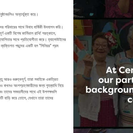
ষ্ঠানগুলিও অন্তর্ভুক্ত করে।
ের পরিবারের সাথে বিবাহ বার্ষিকী উদযাপন করি।
র্ণ একটি বিশেষ কার্নিভাল রাখি! শরত্কালে,
রতিযোগিতার সাথে প্রতিযোগীতা করে। হ্যালোউইনের
্যক্তিগত পছন্দের একটি হল "সিনিয়র" প্রম
তু আরও গুরুত্বপূর্ণ, তারা সবাইকে একত্রিত
নও কখনও অংশগ্রহণকারীদের জন্য গৃহব্যাধি নিয়ে
ং তাদের সমবয়সীদের সাথে এই উপলক্ষগুলি
বাড়ি করে তোলে, যেখানে তারা তাদের
।