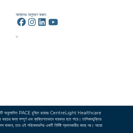
আমাদের অনুসরণ করুন:
ি অনুমোদিত PACE চুক্তি রয়েছে৷ CentreLight Healthcare
জন্য সম্পূর্ণ এবং ব্যক্তিগতভাবে দায়বদ্ধ হতে পারে। তালিকাভুক্তির
সেস থাকবে, তবে এই পরিষেবাগুলির একটি নির্দিষ্ট প্রদানকারীর কাছে নয়। আরো