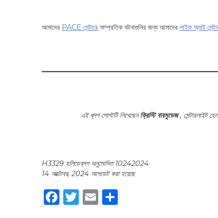
আমাদের
PACE সেন্টারে
সাম্প্রতিক ঘটনাগুলির জন্য আমাদের
লাইফ অ্যাট সেন্ট
এই ব্লগ পোস্টটি লিখেছেন
ক্রিস্টি বারমুডেজ
, সেন্টারলাইট হেল
H3329 হলিডেব্লগ অনুমোদিত 10242024
14 অক্টোবর, 2024 আপডেট করা হয়েছে
Facebook
Twitter
Email
Share