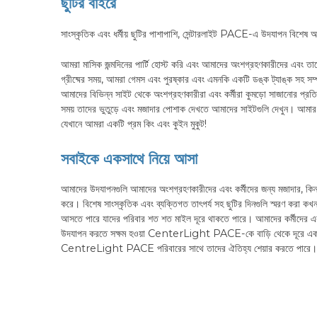
ছুটির বাইরে
সাংস্কৃতিক এবং ধর্মীয় ছুটির পাশাপাশি, সেন্টারলাইট PACE-এ উদযাপন বিশেষ অনু
আমরা মাসিক জন্মদিনের পার্টি হোস্ট করি এবং আমাদের অংশগ্রহণকারীদের এবং তাদ
গ্রীষ্মের সময়, আমরা গেমস এবং পুরষ্কার এবং এমনকি একটি ডঙ্ক ট্যাঙ্ক সহ সম্পূ
আমাদের বিভিন্ন সাইট থেকে অংশগ্রহণকারীরা এবং কর্মীরা কুমড়ো সাজানোর প্
সময় তাদের ভুতুড়ে এবং মজাদার পোশাক দেখতে আমাদের সাইটগুলি দেখুন। আমার ব
যেখানে আমরা একটি প্রম কিং এবং কুইন মুকুট!
সবাইকে একসাথে নিয়ে আসা
আমাদের উদযাপনগুলি আমাদের অংশগ্রহণকারীদের এবং কর্মীদের জন্য মজাদার, কিন্
করে। বিশেষ সাংস্কৃতিক এবং ব্যক্তিগত তাৎপর্য সহ ছুটির দিনগুলি স্মরণ করা কখ
আসতে পারে যাদের পরিবার শত শত মাইল দূরে থাকতে পারে। আমাদের কর্মীদের এব
উদযাপন করতে সক্ষম হওয়া CenterLight PACE-কে বাড়ি থেকে দূরে একটি 
CentreLight PACE পরিবারের সাথে তাদের ঐতিহ্য শেয়ার করতে পারে