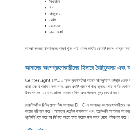
দিওয়ালি
ঈদ
হান্নুকাহ
হোলি
কোয়ানজা
চন্দ্র নববর্ষ
আমরা সবসময় উদযাপনের কারণ খুঁজে পাই, যেমন জাতীয় ডোনাট দিবস, পাস্তা দিব
আমাদের অংশগ্রহণকারীদের হিসাবে বৈচিত্র্যময় এবং 
CenterLight PACE অংশগ্রহণকারীরা অনেক সাংস্কৃতিক পটভূমি থেকে আসে। 
ভাষা এবং উপভাষায় কথা বলে, এমন একটি পরিবেশ গড়ে তুলতে পেরে গর্বিত যেখা
উদযাপন করা হয় এবং তাদের অনন্য চাহিদা এবং পছন্দকে মূল্য দেওয়া হয়।
থেরাপিউটিক রিক্রিয়েশন টিম আমাদের DHC-এ আমাদের অংশগ্রহণকারীদের একটি
কঠোর পরিশ্রম করে। আমাদের দৈনন্দিন কার্যকলাপ এবং ইভেন্টগুলি আমাদের অংশগ
প্রতিনিধিত্ব করে তা নিশ্চিত করতে তারা কয়েক মাস আগে থেকে পরিকল্পনা করে।