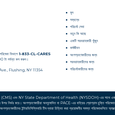
মূল
সম্বন্ধে
পরিচর্যা সেবা
নতুন কি আছে
একটি সরবরাহকারী খুঁজুন
কর্মজীবন
পরিষেবা বিভাগে
1-833-CL-CARES
অংশগ্রহণকারীদের জন্য
0 টা পর্যন্ত কল করুন।
সরবরাহকারীদের জন্য
পরিচর্যাকারীদের জন্য
th Ave., Flushing, NY 11354
র্ভিসেস (CMS) এবং NY State Department of Health (NYSDOH)-এর সাথে একট
্ভর করে। অংশগ্রহণকারীরা অননুমোদিত বা PACE-এর বাইরের প্রোগ্রাম চুক্তি পরিষেবার খরচের 
রহণকারীদের ইন্টারডিসিপ্লিনারি টিম দ্বারা চিহ্নিত করা প্রয়োজনীয় সমস্ত পরিষেবাগুলিতে অ্যাক্