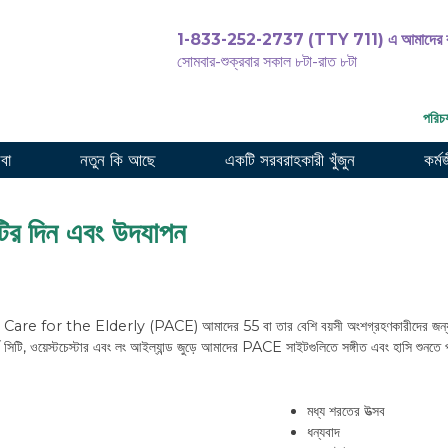
1-833-252-2737 (TTY 711) এ আমাদের ক
সোমবার-শুক্রবার সকাল ৮টা-রাত ৮টা
পরিচর
েবা
নতুন কি আছে
একটি সরবরাহকারী খুঁজুন
কর্ম
টির দিন এবং উদযাপন
the Elderly (PACE) আমাদের 55 বা তার বেশি বয়সী অংশগ্রহণকারীদের জন্য ক্রিয়
্ক সিটি, ওয়েস্টচেস্টার এবং লং আইল্যান্ড জুড়ে আমাদের PACE সাইটগুলিতে সঙ্গীত এবং হাসি শু
মধ্য শরতের উত্সব
ধন্যবাদ