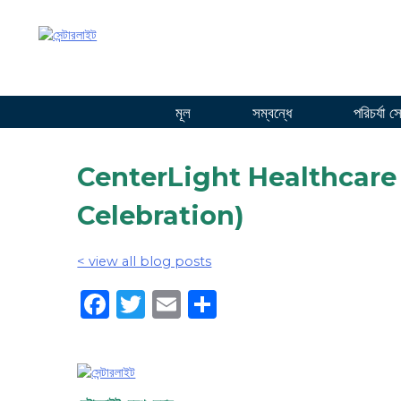
সামগ্রীতে
যান
মূল
সম্বন্ধে
পরিচর্যা স
CenterLight Health
Celebration)
< view all blog posts
Facebook
Twitter
Email
Share