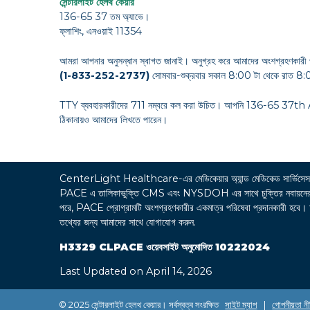
সেন্টারলাইট হেলথ কেয়ার
136-65 37 তম অ্যাভে।
ফ্লাশিং, এনওয়াই 11354
আমরা আপনার অনুসন্ধান স্বাগত জানাই। অনুগ্রহ করে আমাদের অংশগ্রহণকারী 
(1-833-252-2737)
সোমবার-শুক্রবার সকাল 8:00 টা থেকে রাত 8:0
TTY ব্যবহারকারীদের 711 নম্বরে কল করা উচিত। আপনি 136-65 37
ঠিকানায়ও আমাদের লিখতে পারেন।
CenterLight Healthcare-এর মেডিকেয়ার অ্যান্ড মেডিকেড সা
PACE এ তালিকাভুক্তি CMS এবং NYSDOH এর সাথে চুক্তির নবায়নের উপর নির
পরে, PACE প্রোগ্রামটি অংশগ্রহণকারীর একমাত্র পরিষেবা প্রদানকারী হবে। অংশগ্
তথ্যের জন্য আমাদের সাথে যোগাযোগ করুন.
H3329 CLPACE ওয়েবসাইট অনুমোদিত 10222024
Last Updated on April 14, 2026
© 2025 সেন্টারলাইট হেলথ কেয়ার। সর্বস্বত্ব সংরক্ষিত
সাইট ম্যাপ
|
গোপনীয়তা নী