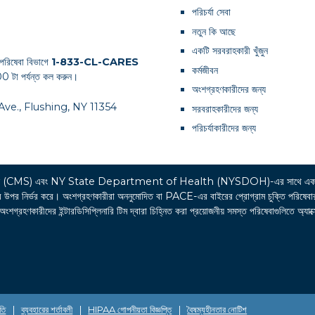
পরিচর্যা সেবা
নতুন কি আছে
একটি সরবরাহকারী খুঁজুন
পরিষেবা বিভাগে
1-833-CL-CARES
কর্মজীবন
0 টা পর্যন্ত কল করুন।
অংশগ্রহণকারীদের জন্য
th Ave., Flushing, NY 11354
সরবরাহকারীদের জন্য
পরিচর্যাকারীদের জন্য
র্ভিসেস (CMS) এবং NY State Department of Health (NYSDOH)-এর সাথে একট
্ভর করে। অংশগ্রহণকারীরা অননুমোদিত বা PACE-এর বাইরের প্রোগ্রাম চুক্তি পরিষেবার খরচের 
রহণকারীদের ইন্টারডিসিপ্লিনারি টিম দ্বারা চিহ্নিত করা প্রয়োজনীয় সমস্ত পরিষেবাগুলিতে অ্যাক্
তি
|
ব্যবহারের শর্তাবলী
|
HIPAA গোপনীয়তা বিজ্ঞপ্তি
|
বৈষম্যহীনতার নোটিশ