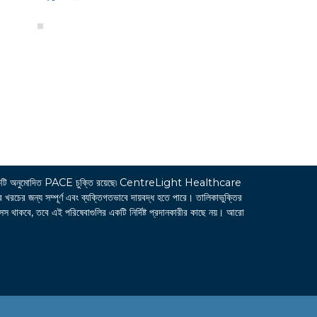
ি অনুমোদিত PACE চুক্তি রয়েছে৷ CentreLight Healthcare
জন্য সম্পূর্ণ এবং ব্যক্তিগতভাবে দায়বদ্ধ হতে পারে। তালিকাভুক্তির
সেস থাকবে, তবে এই পরিষেবাগুলির একটি নির্দিষ্ট প্রদানকারীর কাছে নয়। আরো