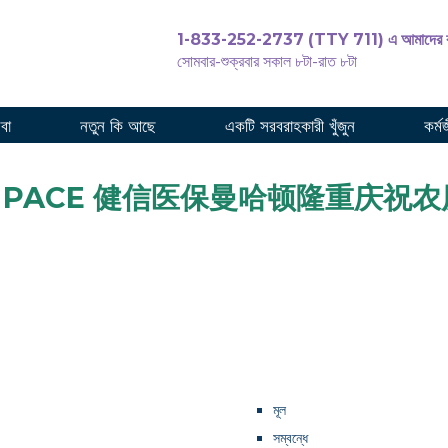
1-833-252-2737 (TTY 711) এ আমাদের ক
সোমবার-শুক্রবার সকাল ৮টা-রাত ৮টা
পরিচর
েবা
নতুন কি আছে
একটি সরবরাহকারী খুঁজুন
কর্ম
care PACE 健信医保曼哈顿隆重庆祝农历
মূল
সম্বন্ধে