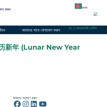
বাংলা
ল করুন
্যাকারীদের জন্য
অংশগ্রহণকারীদের জন্য
সরবরাহকারীদের জন্য
সরবরাহকারী পোর্টাল
জীবন
আমাদের সাথে যোগাযোগ করুন
新年 (Lunar New Year
আমাদের অনুসরণ করুন: