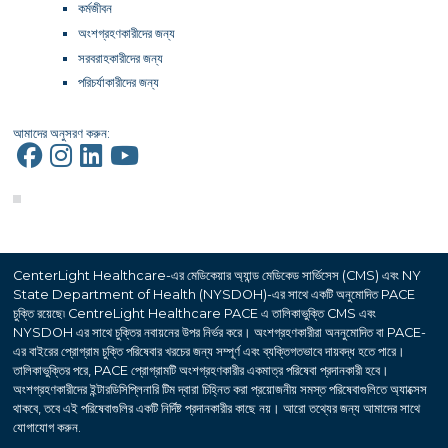
কর্মজীবন
অংশগ্রহণকারীদের জন্য
সরবরাহকারীদের জন্য
পরিচর্যাকারীদের জন্য
আমাদের অনুসরণ করুন:
CenterLight Healthcare-এর মেডিকেয়ার অ্যান্ড মেডিকেড সার্ভিসেস (CMS) এবং NY
State Department of Health (NYSDOH)-এর সাথে একটি অনুমোদিত PACE
চুক্তি রয়েছে৷ CentreLight Healthcare PACE এ তালিকাভুক্তি CMS এবং
NYSDOH এর সাথে চুক্তির নবায়নের উপর নির্ভর করে। অংশগ্রহণকারীরা অননুমোদিত বা PACE-
এর বাইরের প্রোগ্রাম চুক্তি পরিষেবার খরচের জন্য সম্পূর্ণ এবং ব্যক্তিগতভাবে দায়বদ্ধ হতে পারে।
তালিকাভুক্তির পরে, PACE প্রোগ্রামটি অংশগ্রহণকারীর একমাত্র পরিষেবা প্রদানকারী হবে।
অংশগ্রহণকারীদের ইন্টারডিসিপ্লিনারি টিম দ্বারা চিহ্নিত করা প্রয়োজনীয় সমস্ত পরিষেবাগুলিতে অ্যাক্সেস
থাকবে, তবে এই পরিষেবাগুলির একটি নির্দিষ্ট প্রদানকারীর কাছে নয়। আরো তথ্যের জন্য আমাদের সাথে
যোগাযোগ করুন.