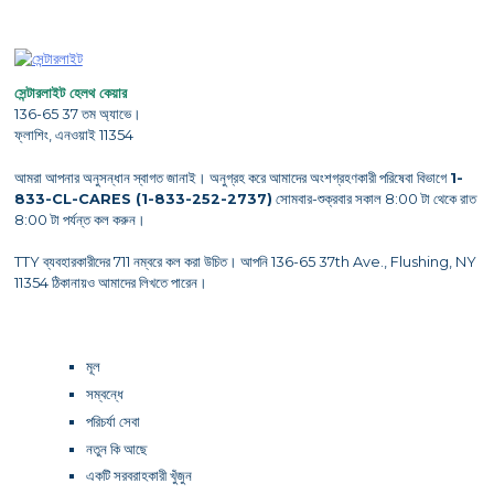
সেন্টারলাইট হেলথ কেয়ার
136-65 37 তম অ্যাভে।
ফ্লাশিং, এনওয়াই 11354
আমরা আপনার অনুসন্ধান স্বাগত জানাই। অনুগ্রহ করে আমাদের অংশগ্রহণকারী পরিষেবা বিভাগে
1-
833-CL-CARES (1-833-252-2737)
সোমবার-শুক্রবার সকাল 8:00 টা থেকে রাত
8:00 টা পর্যন্ত কল করুন।
TTY ব্যবহারকারীদের 711 নম্বরে কল করা উচিত। আপনি 136-65 37th Ave., Flushing, NY
11354 ঠিকানায়ও আমাদের লিখতে পারেন।
মূল
সম্বন্ধে
পরিচর্যা সেবা
নতুন কি আছে
একটি সরবরাহকারী খুঁজুন