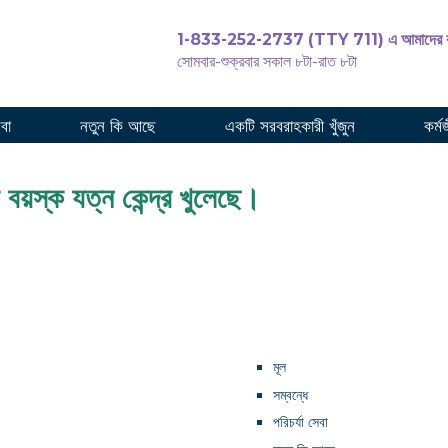
1-833-252-2737 (TTY 711) এ আমাদের ক
সোমবার-শুক্রবার সকাল ৮টা-রাত ৮টা
পরিচর
েবা
নতুন কি আছে
একটি সরবরাহকারী খুঁজুন
কর্ম
বয়স্ক যত্ন কেন্দ্র খুলেছে।
মূল
সম্বন্ধে
পরিচর্যা সেবা