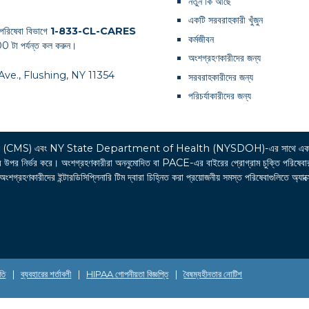
নতুন কি আছে
একটি সরবরাহকারী খুঁজুন
পরিষেবা বিভাগে
1-833-CL-CARES
কর্মজীবন
0 টা পর্যন্ত কল করুন।
অংশগ্রহণকারীদের জন্য
th Ave., Flushing, NY 11354
সরবরাহকারীদের জন্য
পরিচর্যাকারীদের জন্য
র্ভিসেস (CMS) এবং NY State Department of Health (NYSDOH)-এর সাথে একট
্ভর করে। অংশগ্রহণকারীরা অননুমোদিত বা PACE-এর বাইরের প্রোগ্রাম চুক্তি পরিষেবার খরচের 
রহণকারীদের ইন্টারডিসিপ্লিনারি টিম দ্বারা চিহ্নিত করা প্রয়োজনীয় সমস্ত পরিষেবাগুলিতে অ্যাক্
তি
|
ব্যবহারের শর্তাবলী
|
HIPAA গোপনীয়তা বিজ্ঞপ্তি
|
বৈষম্যহীনতার নোটিশ