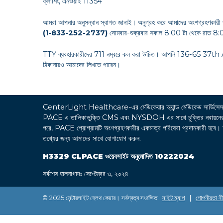
ফ্লাশিং, এনওয়াই 11354
আমরা আপনার অনুসন্ধান স্বাগত জানাই। অনুগ্রহ করে আমাদের অংশগ্রহণকারী 
(1-833-252-2737)
সোমবার-শুক্রবার সকাল 8:00 টা থেকে রাত 8:0
TTY ব্যবহারকারীদের 711 নম্বরে কল করা উচিত। আপনি 136-65 37
ঠিকানায়ও আমাদের লিখতে পারেন।
CenterLight Healthcare-এর মেডিকেয়ার অ্যান্ড মেডিকেড সা
PACE এ তালিকাভুক্তি CMS এবং NYSDOH এর সাথে চুক্তির নবায়নের উপর নির
পরে, PACE প্রোগ্রামটি অংশগ্রহণকারীর একমাত্র পরিষেবা প্রদানকারী হবে। অংশগ্
তথ্যের জন্য আমাদের সাথে যোগাযোগ করুন.
H3329 CLPACE ওয়েবসাইট অনুমোদিত 10222024
সর্বশেষ হালনাগাদঃ সেপ্টেম্বর ৩, ২০২৪
© 2025 সেন্টারলাইট হেলথ কেয়ার। সর্বস্বত্ব সংরক্ষিত
সাইট ম্যাপ
|
গোপনীয়তা নী
এই