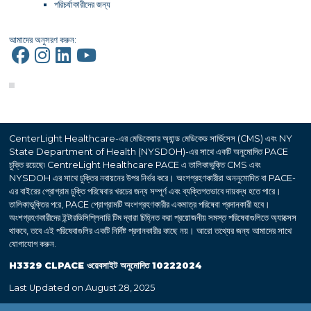
পরিচর্যাকারীদের জন্য
আমাদের অনুসরণ করুন:
CenterLight Healthcare-এর মেডিকেয়ার অ্যান্ড মেডিকেড সার্ভিসেস (CMS) এবং NY
State Department of Health (NYSDOH)-এর সাথে একটি অনুমোদিত PACE
চুক্তি রয়েছে৷ CentreLight Healthcare PACE এ তালিকাভুক্তি CMS এবং
NYSDOH এর সাথে চুক্তির নবায়নের উপর নির্ভর করে। অংশগ্রহণকারীরা অননুমোদিত বা PACE-
এর বাইরের প্রোগ্রাম চুক্তি পরিষেবার খরচের জন্য সম্পূর্ণ এবং ব্যক্তিগতভাবে দায়বদ্ধ হতে পারে।
তালিকাভুক্তির পরে, PACE প্রোগ্রামটি অংশগ্রহণকারীর একমাত্র পরিষেবা প্রদানকারী হবে।
অংশগ্রহণকারীদের ইন্টারডিসিপ্লিনারি টিম দ্বারা চিহ্নিত করা প্রয়োজনীয় সমস্ত পরিষেবাগুলিতে অ্যাক্সেস
থাকবে, তবে এই পরিষেবাগুলির একটি নির্দিষ্ট প্রদানকারীর কাছে নয়। আরো তথ্যের জন্য আমাদের সাথে
যোগাযোগ করুন.
H3329 CLPACE ওয়েবসাইট অনুমোদিত 10222024
Last Updated on August 28, 2025