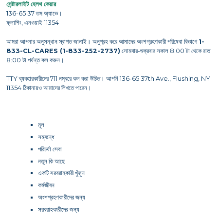
সেন্টারলাইট হেলথ কেয়ার
136-65 37 তম অ্যাভে।
ফ্লাশিং, এনওয়াই 11354
আমরা আপনার অনুসন্ধান স্বাগত জানাই। অনুগ্রহ করে আমাদের অংশগ্রহণকারী পরিষেবা বিভাগে
1-
833-CL-CARES (1-833-252-2737)
সোমবার-শুক্রবার সকাল 8:00 টা থেকে রাত
8:00 টা পর্যন্ত কল করুন।
TTY ব্যবহারকারীদের 711 নম্বরে কল করা উচিত। আপনি 136-65 37th Ave., Flushing, NY
11354 ঠিকানায়ও আমাদের লিখতে পারেন।
মূল
সম্বন্ধে
পরিচর্যা সেবা
নতুন কি আছে
একটি সরবরাহকারী খুঁজুন
কর্মজীবন
অংশগ্রহণকারীদের জন্য
সরবরাহকারীদের জন্য