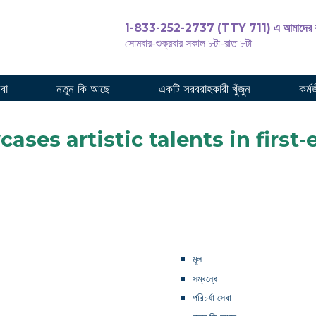
1-833-252-2737 (TTY 711) এ আমাদের ক
সোমবার-শুক্রবার সকাল ৮টা-রাত ৮টা
পরিচর
েবা
নতুন কি আছে
একটি সরবরাহকারী খুঁজুন
কর্ম
es artistic talents in first-
মূল
সম্বন্ধে
পরিচর্যা সেবা