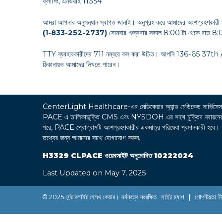
ফ্লাশিং, এনওয়াই 11354
আমরা আপনার অনুসন্ধান স্বাগত জানাই। অনুগ্রহ করে আমাদের অংশগ্রহণকারী 
(1-833-252-2737)
সোমবার-শুক্রবার সকাল 8:00 টা থেকে রাত 8:0
TTY ব্যবহারকারীদের 711 নম্বরে কল করা উচিত। আপনি 136-65 37
ঠিকানায়ও আমাদের লিখতে পারেন।
CenterLight Healthcare-এর মেডিকেয়ার অ্যান্ড মেডিকেড সা
PACE এ তালিকাভুক্তি CMS এবং NYSDOH এর সাথে চুক্তির নবায়নের উপর নির
পরে, PACE প্রোগ্রামটি অংশগ্রহণকারীর একমাত্র পরিষেবা প্রদানকারী হবে। অংশগ্
তথ্যের জন্য আমাদের সাথে যোগাযোগ করুন.
H3329 CLPACE ওয়েবসাইট অনুমোদিত 10222024
Last Updated on May 7, 2025
© 2025 সেন্টারলাইট হেলথ কেয়ার। সর্বস্বত্ব সংরক্ষিত
সাইট ম্যাপ
|
গোপনীয়তা নী
এই