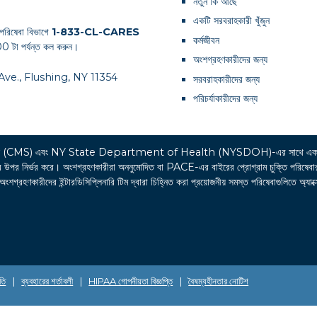
নতুন কি আছে
একটি সরবরাহকারী খুঁজুন
পরিষেবা বিভাগে
1-833-CL-CARES
কর্মজীবন
0 টা পর্যন্ত কল করুন।
অংশগ্রহণকারীদের জন্য
th Ave., Flushing, NY 11354
সরবরাহকারীদের জন্য
পরিচর্যাকারীদের জন্য
র্ভিসেস (CMS) এবং NY State Department of Health (NYSDOH)-এর সাথে একট
্ভর করে। অংশগ্রহণকারীরা অননুমোদিত বা PACE-এর বাইরের প্রোগ্রাম চুক্তি পরিষেবার খরচের 
রহণকারীদের ইন্টারডিসিপ্লিনারি টিম দ্বারা চিহ্নিত করা প্রয়োজনীয় সমস্ত পরিষেবাগুলিতে অ্যাক্
তি
|
ব্যবহারের শর্তাবলী
|
HIPAA গোপনীয়তা বিজ্ঞপ্তি
|
বৈষম্যহীনতার নোটিশ