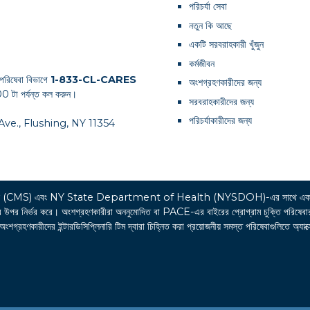
পরিচর্যা সেবা
নতুন কি আছে
একটি সরবরাহকারী খুঁজুন
কর্মজীবন
পরিষেবা বিভাগে
1-833-CL-CARES
অংশগ্রহণকারীদের জন্য
0 টা পর্যন্ত কল করুন।
সরবরাহকারীদের জন্য
পরিচর্যাকারীদের জন্য
th Ave., Flushing, NY 11354
র্ভিসেস (CMS) এবং NY State Department of Health (NYSDOH)-এর সাথে একট
্ভর করে। অংশগ্রহণকারীরা অননুমোদিত বা PACE-এর বাইরের প্রোগ্রাম চুক্তি পরিষেবার খরচের 
রহণকারীদের ইন্টারডিসিপ্লিনারি টিম দ্বারা চিহ্নিত করা প্রয়োজনীয় সমস্ত পরিষেবাগুলিতে অ্যাক্