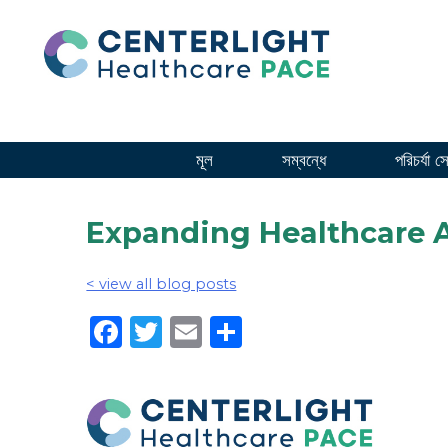
সামগ্রীতে
যান
মূল
সম্বন্ধে
পরিচর্যা স
Expanding Healthcare 
< view all blog posts
Facebook
Twitter
Email
Share