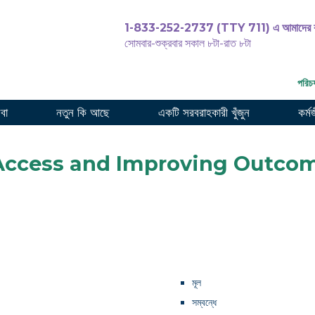
1-833-252-2737 (TTY 711) এ আমাদের ক
সোমবার-শুক্রবার সকাল ৮টা-রাত ৮টা
পরিচর
েবা
নতুন কি আছে
একটি সরবরাহকারী খুঁজুন
কর্ম
Access and Improving Outcome
মূল
সম্বন্ধে