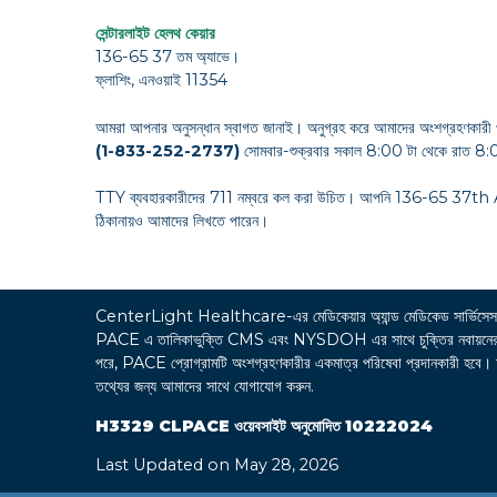
সেন্টারলাইট হেলথ কেয়ার
136-65 37 তম অ্যাভে।
ফ্লাশিং, এনওয়াই 11354
আমরা আপনার অনুসন্ধান স্বাগত জানাই। অনুগ্রহ করে আমাদের অংশগ্রহণকারী 
(1-833-252-2737)
সোমবার-শুক্রবার সকাল 8:00 টা থেকে রাত 8:0
TTY ব্যবহারকারীদের 711 নম্বরে কল করা উচিত। আপনি 136-65 37
ঠিকানায়ও আমাদের লিখতে পারেন।
CenterLight Healthcare-এর মেডিকেয়ার অ্যান্ড মেডিকেড সা
PACE এ তালিকাভুক্তি CMS এবং NYSDOH এর সাথে চুক্তির নবায়নের উপর নির
পরে, PACE প্রোগ্রামটি অংশগ্রহণকারীর একমাত্র পরিষেবা প্রদানকারী হবে। অংশগ্
তথ্যের জন্য আমাদের সাথে যোগাযোগ করুন.
H3329 CLPACE ওয়েবসাইট অনুমোদিত 10222024
Last Updated on May 28, 2026