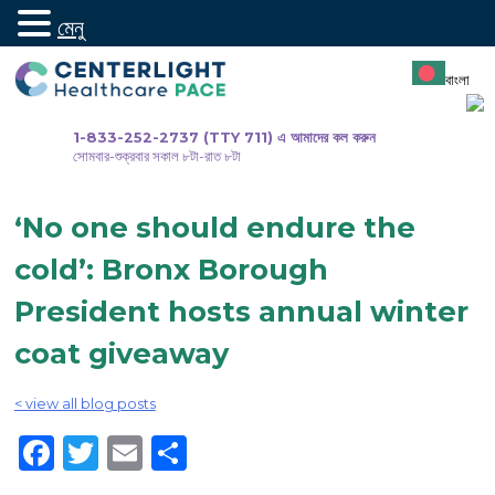
মেনু
সামগ্রীতে
যান
বাংলা
1-833-252-2737 (TTY 711) এ আমাদের কল করুন
সোমবার-শুক্রবার সকাল ৮টা-রাত ৮টা
‘No one should endure the
cold’: Bronx Borough
President hosts annual winter
coat giveaway
< view all blog posts
Facebook
Twitter
Email
Share