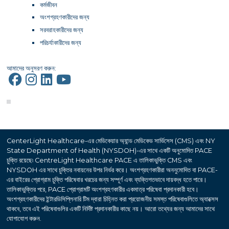
কর্মজীবন
অংশগ্রহণকারীদের জন্য
সরবরাহকারীদের জন্য
পরিচর্যাকারীদের জন্য
আমাদের অনুসরণ করুন:
CenterLight Healthcare-এর মেডিকেয়ার অ্যান্ড মেডিকেড সার্ভিসেস (CMS) এবং NY
State Department of Health (NYSDOH)-এর সাথে একটি অনুমোদিত PACE
চুক্তি রয়েছে৷ CentreLight Healthcare PACE এ তালিকাভুক্তি CMS এবং
NYSDOH এর সাথে চুক্তির নবায়নের উপর নির্ভর করে। অংশগ্রহণকারীরা অননুমোদিত বা PACE-
এর বাইরের প্রোগ্রাম চুক্তি পরিষেবার খরচের জন্য সম্পূর্ণ এবং ব্যক্তিগতভাবে দায়বদ্ধ হতে পারে।
তালিকাভুক্তির পরে, PACE প্রোগ্রামটি অংশগ্রহণকারীর একমাত্র পরিষেবা প্রদানকারী হবে।
অংশগ্রহণকারীদের ইন্টারডিসিপ্লিনারি টিম দ্বারা চিহ্নিত করা প্রয়োজনীয় সমস্ত পরিষেবাগুলিতে অ্যাক্সেস
থাকবে, তবে এই পরিষেবাগুলির একটি নির্দিষ্ট প্রদানকারীর কাছে নয়। আরো তথ্যের জন্য আমাদের সাথে
যোগাযোগ করুন.