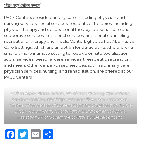
*বিকল্প যত্ন সেটিংস সম্পর্কে
PACE Centers provide primary care, including physician and
nursing services; social services; restorative therapies, including
physical therapy and occupational therapy; personal care and
supportive services; nutritional services; nutritional counseling;
recreational therapy and meals. CenterLight also has Alternative
Care Settings, which are an option for participants who prefer a
smaller, more intimate setting to receive on-site socialization,
social services, personal care services, therapeutic recreation,
and meals. Other center-based services, such as primary care
physician services, nursing, and rehabilitation, are offered at our
PACE Centers.
Left to Right: Brian Sidiski, VP of Care Delivery Operations;
Patricia Conelly, Chief Operations Officer; Rev. Carlene O.
Thorbs, Chairperson of Queens Community Board 12; Anikie
Singh, Community Coordinator; Christopher Consalvo,
Assistant VP of Government Affairs & Development.
Facebook
Twitter
Email
Share