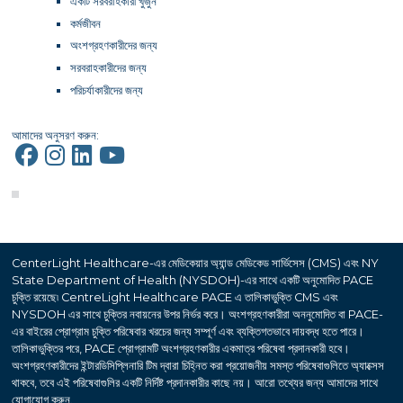
একটি সরবরাহকারী খুঁজুন
কর্মজীবন
অংশগ্রহণকারীদের জন্য
সরবরাহকারীদের জন্য
পরিচর্যাকারীদের জন্য
আমাদের অনুসরণ করুন:
CenterLight Healthcare-এর মেডিকেয়ার অ্যান্ড মেডিকেড সার্ভিসেস (CMS) এবং NY
State Department of Health (NYSDOH)-এর সাথে একটি অনুমোদিত PACE
চুক্তি রয়েছে৷ CentreLight Healthcare PACE এ তালিকাভুক্তি CMS এবং
NYSDOH এর সাথে চুক্তির নবায়নের উপর নির্ভর করে। অংশগ্রহণকারীরা অননুমোদিত বা PACE-
এর বাইরের প্রোগ্রাম চুক্তি পরিষেবার খরচের জন্য সম্পূর্ণ এবং ব্যক্তিগতভাবে দায়বদ্ধ হতে পারে।
তালিকাভুক্তির পরে, PACE প্রোগ্রামটি অংশগ্রহণকারীর একমাত্র পরিষেবা প্রদানকারী হবে।
অংশগ্রহণকারীদের ইন্টারডিসিপ্লিনারি টিম দ্বারা চিহ্নিত করা প্রয়োজনীয় সমস্ত পরিষেবাগুলিতে অ্যাক্সেস
থাকবে, তবে এই পরিষেবাগুলির একটি নির্দিষ্ট প্রদানকারীর কাছে নয়। আরো তথ্যের জন্য আমাদের সাথে
যোগাযোগ করুন.