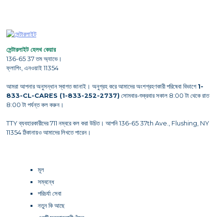
সেন্টারলাইট হেলথ কেয়ার
136-65 37 তম অ্যাভে।
ফ্লাশিং, এনওয়াই 11354
আমরা আপনার অনুসন্ধান স্বাগত জানাই। অনুগ্রহ করে আমাদের অংশগ্রহণকারী পরিষেবা বিভাগে
1-
833-CL-CARES (1-833-252-2737)
সোমবার-শুক্রবার সকাল 8:00 টা থেকে রাত
8:00 টা পর্যন্ত কল করুন।
TTY ব্যবহারকারীদের 711 নম্বরে কল করা উচিত। আপনি 136-65 37th Ave., Flushing, NY
11354 ঠিকানায়ও আমাদের লিখতে পারেন।
মূল
সম্বন্ধে
পরিচর্যা সেবা
নতুন কি আছে