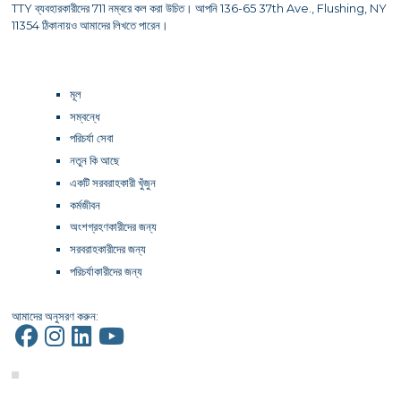
TTY ব্যবহারকারীদের 711 নম্বরে কল করা উচিত। আপনি 136-65 37th Ave., Flushing, NY
11354 ঠিকানায়ও আমাদের লিখতে পারেন।
মূল
সম্বন্ধে
পরিচর্যা সেবা
নতুন কি আছে
একটি সরবরাহকারী খুঁজুন
কর্মজীবন
অংশগ্রহণকারীদের জন্য
সরবরাহকারীদের জন্য
পরিচর্যাকারীদের জন্য
আমাদের অনুসরণ করুন: