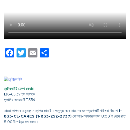
Facebook
Twitter
Email
Share
সেন্টারলাইট হেলথ কেয়ার
136-65 37 তম অ্যাভে।
ফ্লাশিং, এনওয়াই 11354
আমরা আপনার অনুসন্ধান স্বাগত জানাই। অনুগ্রহ করে আমাদের অংশগ্রহণকারী পরিষেবা বিভাগে
1-
833-CL-CARES (1-833-252-2737)
সোমবার-শুক্রবার সকাল 8:00 টা থেকে রাত
8:00 টা পর্যন্ত কল করুন।