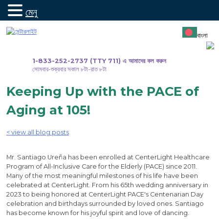
মেনু
সামগ্রীতে
যান
বাংলা
1-833-252-2737 (TTY 711) এ আমাদের কল করুন
সোমবার-শুক্রবার সকাল ৮টা-রাত ৮টা
Keeping Up with the PACE of
Aging at 105!
< view all blog posts
Mr. Santiago Ureña has been enrolled at CenterLight Healthcare
Program of All-Inclusive Care for the Elderly (PACE) since 2011.
Many of the most meaningful milestones of his life have been
celebrated at CenterLight. From his 65th wedding anniversary in
2023 to being honored at CenterLight PACE's Centenarian Day
celebration and birthdays surrounded by loved ones. Santiago
has become known for his joyful spirit and love of dancing.