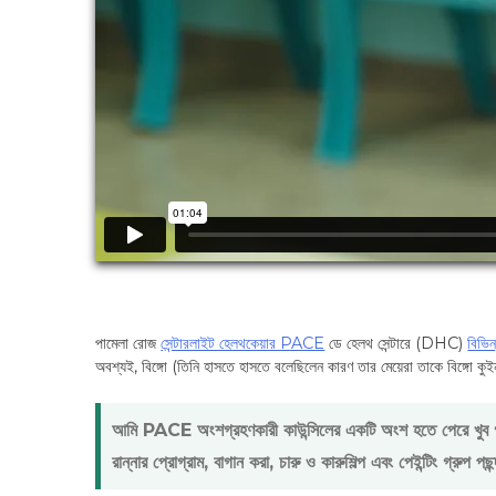
পামেলা রোজ
সেন্টারলাইট হেলথকেয়ার PACE
ডে হেলথ সেন্টারে (DHC)
বিভিন
অবশ্যই, বিঙ্গো (তিনি হাসতে হাসতে বলেছিলেন কারণ তার মেয়েরা তাকে বিঙ্গো ক
আমি PACE অংশগ্রহণকারী কাউন্সিলের একটি অংশ হতে পেরে খুব গর
রান্নার প্রোগ্রাম, বাগান করা, চারু ও কারুশিল্প এবং পেইন্টিং গ্রুপ পছ