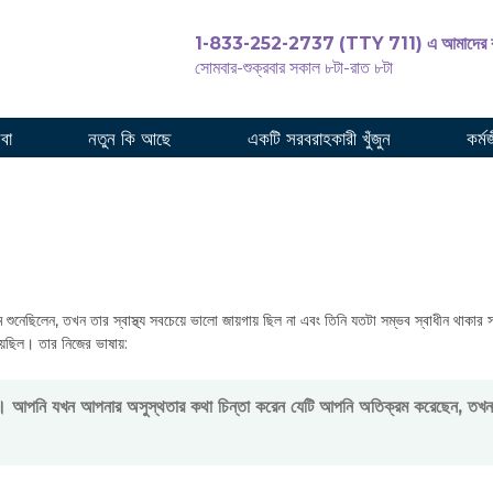
1-833-252-2737 (TTY 711) এ আমাদের ক
সোমবার-শুক্রবার সকাল ৮টা-রাত ৮টা
পরিচর
েবা
নতুন কি আছে
একটি সরবরাহকারী খুঁজুন
কর্ম
ম শুনেছিলেন, তখন তার স্বাস্থ্য সবচেয়ে ভালো জায়গায় ছিল না এবং তিনি যতটা সম্ভব স্বাধীন থাকার
েছিল। তার নিজের ভাষায়:
ো। আপনি যখন আপনার অসুস্থতার কথা চিন্তা করেন যেটি আপনি অতিক্রম করেছেন, তখন মন