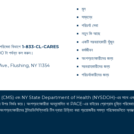
মূল
সম্বন্ধে
পরিচর্যা সেবা
নতুন কি আছে
একটি সরবরাহকারী খুঁজুন
পরিষেবা বিভাগে
1-833-CL-CARES
কর্মজীবন
0 টা পর্যন্ত কল করুন।
অংশগ্রহণকারীদের জন্য
th Ave., Flushing, NY 11354
সরবরাহকারীদের জন্য
পরিচর্যাকারীদের জন্য
র্ভিসেস (CMS) এবং NY State Department of Health (NYSDOH)-এর সাথে একট
্ভর করে। অংশগ্রহণকারীরা অননুমোদিত বা PACE-এর বাইরের প্রোগ্রাম চুক্তি পরিষেবার খরচের 
রহণকারীদের ইন্টারডিসিপ্লিনারি টিম দ্বারা চিহ্নিত করা প্রয়োজনীয় সমস্ত পরিষেবাগুলিতে অ্যাক্