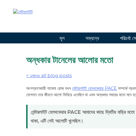
সামগ্রীতে
যান
মূল
সম্বন্ধে
পরিচর্যা স
অন্ধকার টানেলের আলোর মতো
< view all blog posts
অংশগ্রহণকারী পামেলা রোজ যখন
সেন্টারলাইট হেলথকেয়ার PACE
সম্পর্কে প্রথ
যোগদান তার জীবনে আলো ফিরিয়ে এনেছিল যা এমন অন্ধকার সময়ের মতো মনে হয়
সেন্টারলাইট হেলথকেয়ার PACE আমাদের কাছে দ্বিতীয় বাড়ির মত
থাকা, এটি সেই আলোটি খুলেছিল।