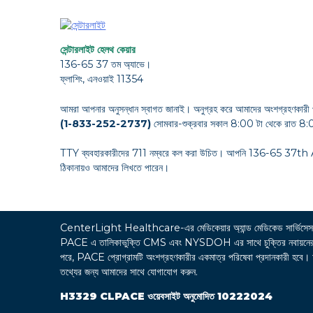
সেন্টারলাইট হেলথ কেয়ার
136-65 37 তম অ্যাভে।
ফ্লাশিং, এনওয়াই 11354
আমরা আপনার অনুসন্ধান স্বাগত জানাই। অনুগ্রহ করে আমাদের অংশগ্রহণকারী 
(1-833-252-2737)
সোমবার-শুক্রবার সকাল 8:00 টা থেকে রাত 8:0
TTY ব্যবহারকারীদের 711 নম্বরে কল করা উচিত। আপনি 136-65 37
ঠিকানায়ও আমাদের লিখতে পারেন।
CenterLight Healthcare-এর মেডিকেয়ার অ্যান্ড মেডিকেড সা
PACE এ তালিকাভুক্তি CMS এবং NYSDOH এর সাথে চুক্তির নবায়নের উপর নির
পরে, PACE প্রোগ্রামটি অংশগ্রহণকারীর একমাত্র পরিষেবা প্রদানকারী হবে। অংশগ্
তথ্যের জন্য আমাদের সাথে যোগাযোগ করুন.
H3329 CLPACE ওয়েবসাইট অনুমোদিত 10222024