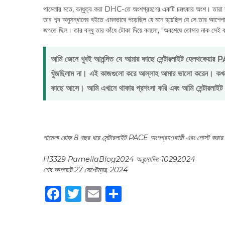
পামেলার মতে, বন্ধুত্ব করা DHC-তে অংশগ্রহণের একটি চমৎকার অংশ। তারা সত
তার শব্দ অনুসন্ধানের বইতে এমনভাবে পড়েছিল যে মনে হয়েছিল যে সে তার আশেপাশে ক
জগতে ছিল। তার বন্ধু তার কাঁধে টোকা দিয়ে বললো, "অবশেষে তোমার নাক সেই বই
আমি জেনে খুবই আনন্দিত যে আমার কাছে সেন্টারলাইট হেলথকেয়া
খুঁজছিলাম না। এই কাজগুলো করে আল্লাহ আমার ভালো করেন। কখন
কাছে আসে। আমি এখানে থাকার প্রশংসা করি এবং আমি সেন্টারলাই
পামেলা রোজ 8 বছর ধরে সেন্টারলাইট PACE অংশগ্রহণকারী এবং পোস্ট করার 
H3329 PamellaBlog2024 অনুমোদিত 10292024
শেষ আপডেট 27 সেপ্টেম্বর, 2024
Facebook
Twitter
Email
Share