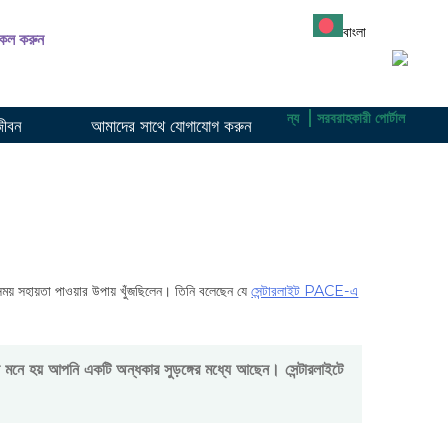
বাংলা
ল করুন
্যাকারীদের জন্য
অংশগ্রহণকারীদের জন্য
সরবরাহকারীদের জন্য
সরবরাহকারী পোর্টাল
জীবন
আমাদের সাথে যোগাযোগ করুন
 সময় সহায়তা পাওয়ার উপায় খুঁজছিলেন। তিনি বলেছেন যে
সেন্টারলাইট PACE-এ
ে হয় আপনি একটি অন্ধকার সুড়ঙ্গের মধ্যে আছেন। সেন্টারলাইটে