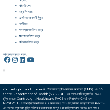
পরিচর্যা সেবা
নতুন কি আছে
একটি সরবরাহকারী খুঁজুন
কর্মজীবন
অংশগ্রহণকারীদের জন্য
সরবরাহকারীদের জন্য
পরিচর্যাকারীদের জন্য
আমাদের অনুসরণ করুন:
CenterLight Healthcare-এর মেডিকেয়ার অ্যান্ড মেডিকেড সার্ভিসেস (CMS) এবং NY
State Department of Health (NYSDOH)-এর সাথে একটি অনুমোদিত PACE
চুক্তি রয়েছে৷ CentreLight Healthcare PACE এ তালিকাভুক্তি CMS এবং
NYSDOH এর সাথে চুক্তির নবায়নের উপর নির্ভর করে। অংশগ্রহণকারীরা অননুমোদিত বা PACE-
এর বাইরের প্রোগ্রাম চুক্তি পরিষেবার খরচের জন্য সম্পূর্ণ এবং ব্যক্তিগতভাবে দায়বদ্ধ হতে পারে।