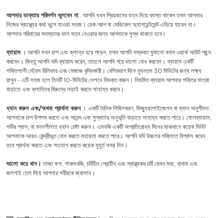
আপনার ডাক্তার পরিদর্শন ভুলবেন না
. আপনি যখন প্রিয়জনের যত্ন নিয়ে ব্যস্ত থাকেন তখন আপনার
নিজের স্বাস্থ্যের কথা ভুলে যাওয়া সহজ। চেক-আপ বা মেডিকেল অ্যাপয়েন্টমেন্ট এড়িয়ে যাবেন না।
আপনার পরিবারের সদস্যদের ভাল যত্ন নেওয়ার জন্য আপনাকে সুস্থ থাকতে হবে।
ব্যায়াম
। আপনি যখন চাপ এবং ক্লান্ত হয়ে পড়েন, তখন আপনি সম্ভবত ঘুমানো বনাম ওয়ার্ক আউট পছন্দ
করবেন। কিন্তু আপনি যদি ব্যায়াম করেন, তাহলে আপনি পরে ভালো বোধ করবেন। ব্যায়াম একটি
শক্তিশালী স্ট্রেস রিলিভার এবং মেজাজ বৃদ্ধিকারী। বেশিরভাগ দিনে ন্যূনতম 30 মিনিটের জন্য লক্ষ্য
রাখুন - এটি সহজ হলে তিনটি 10-মিনিটের সেশনে বিভক্ত করুন। নিয়মিত ব্যায়াম আপনার শক্তির মাত্রা
বাড়াতে এবং ক্লান্তির বিরুদ্ধে লড়াই করতে সাহায্য করবে।
ধ্যান করুন এবং/অথবা প্রার্থনা করুন
। একটি দৈনিক শিথিলকরণ, ভিজ্যুয়ালাইজেশন বা ধ্যান অনুশীলন
আপনাকে চাপ উপশম করতে এবং আনন্দ এবং সুস্থতার অনুভূতি বাড়াতে সাহায্য করতে পারে। যোগব্যায়াম,
গভীর শ্বাস, বা মননশীলতা ধ্যান চেষ্টা করুন। এমনকি একটি অপ্রতিরোধ্য দিনের মাঝখানে কয়েক মিনিট
আপনাকে আরও কেন্দ্রীভূত বোধ করতে সহায়তা করতে পারে। আপনি যদি উচ্চতর শক্তিতে বিশ্বাস করেন
তবে প্রার্থনা করতে এবং সংযোগ করতে কয়েক মুহূর্ত সময় নিন।
ভালো করে খান।
তাজা ফল, শাকসবজি, চর্বিহীন প্রোটিন এবং স্বাস্থ্যকর চর্বি যেমন মাছ, বাদাম এবং
জলপাই তেল দিয়ে আপনার শরীরকে জ্বালান।