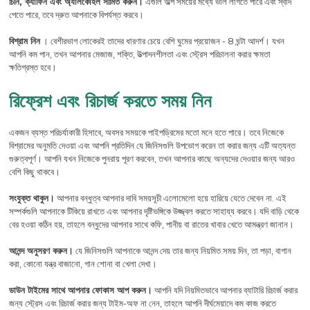
চিনি, ক্যাফিন এবং অ্যালকোহল সীমিত করুন।
এগুলি অল্প সময়ের মধ্যে ভাল লাগতে পারে এবং স্বাদ
পেতে পারে, তবে দ্রুত আপনাকে বিপর্যস্ত করবে।
বিশ্রাম নিন
। বেশীরভাগ লোকেরই তাদের ধারণার চেয়ে বেশি ঘুমের প্রয়োজন - 8 ঘন্টা আদর্শ। যখন
আপনি কম পান, তখন আপনার মেজাজ, শক্তি, উত্পাদনশীলতা এবং স্ট্রেস পরিচালনা করার ক্ষমতা
ক্ষতিগ্রস্ত হবে।
রিফ্রেশ এবং রিচার্জ করতে সময় নিন
একজন ব্যস্ত পরিচর্যাকারী হিসাবে, অবসর সময়কে পাইপড্রিমের মতো মনে হতে পারে। তবে নিজেকে
বিশ্রামের অনুমতি দেওয়া এবং আপনি প্রতিদিন যে জিনিসগুলি উপভোগ করেন তা করার জন্য এটি অত্যন্ত
গুরুত্বপূর্ণ। আপনি যখন নিজেকে পুনরায় পূরণ করবেন, তখন আপনার কাছে অন্যদের দেওয়ার জন্য আরও
বেশি কিছু থাকবে।
সংযুক্ত থাকুন।
আপনার বন্ধুত্ব আপনার দাবি সময়সূচী এলোমেলো হয়ে হারিয়ে যেতে দেবেন না. এই
সম্পর্কগুলি আপনাকে টিকিয়ে রাখতে এবং আপনার দৃষ্টিভঙ্গিকে উজ্জ্বল করতে সাহায্য করবে। যদি বাড়ি থেকে
বের হওয়া কঠিন হয়, তাহলে বন্ধুদের আপনার সাথে কফি, পানীয় বা রাতের খাবার খেতে আমন্ত্রণ জানান।
আনন্দ অনুসরণ করুন।
যে জিনিসগুলি আপনাকে আনন্দ দেয় তার জন্য নিয়মিত সময় দিন, তা পড়া, বাগান
করা, কোনো যন্ত্র বাজানো, গান শোনা বা খেলা দেখা।
ডাউন টাইমের সাথে আপনার ফোকাস আপ করুন।
আপনি যদি নিয়মিতভাবে আপনার ব্যাটারি রিচার্জ করার
জন্য স্ট্রেস এবং রিচার্জ করার জন্য টাইম-অফ না নেন, তাহলে আপনি দীর্ঘমেয়াদে কম কাজ করতে