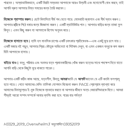
পারবেন। অস্বাভাবিকভাবে, একটি বিরতি সম্ভবত আপনাকে আরও উদ্যমী এবং মনোযোগী বোধ করবে, তাই
আপনি দ্রুত আপনার নিম্ন সময়ের জন্য তৈরি করবেন।
নিজেকে প্যাম্পার করুন।
ছোট বিলাসিতা দীর্ঘ পথ যেতে পারে. মোমবাতি জ্বালান এবং দীর্ঘ স্নান করুন।
আপনার স্ত্রীকে পিঠে ঘষার জন্য জিজ্ঞাসা করুন। একটি ম্যানিকিউর পান। আপনার বাড়ির জন্য তাজা ফুল
কিনুন। এমন কিছু করুন যা আপনাকে বিশেষ অনুভব করে।
নিজেকে হাসাতে হবে।
হাসি হল মানসিক চাপের একটি চমৎকার প্রতিষেধক—এবং একটু দূরে চলে যায়।
একটি মজার বই পড়ুন, আপনার প্রিয় কৌতুক অভিনেতা বা সিটকম দেখুন, বা এমন একজন বন্ধুকে কল করুন
যিনি আপনাকে হাসায়।
বাইরে যাও।
বন্ধু, পরিবার এবং অবসর যত্ন প্রদানকারীদের খোঁজ করুন যত্নের সাথে পদক্ষেপ নিতে যাতে
আপনি বাড়ি থেকে কিছুটা দূরে থাকতে পারেন।
আপনার একটি কঠিন কাজ আছে, যত্নশীল, কিন্তু
আমরা
জানি যে
আপনি
জানেন যে এটি কতটা ফলপ্রসূ
হতে পারে। পেতে আমাদের মেলিং তালিকা যোগদান বিবেচনা করুন
PACE প্রোগ্রাম ব্যাখ্যা করে
আমাদের বিনামূল্যের ই-বুক
নিজেকে ব্যবহার করতে বা আপনার জীবনে অন্য কেয়ারগিভারকে দিতে। আমরা
শীঘ্রই আরো সম্পদ সম্পর্কে আবার ব্লগিং করা হবে. পরের বার পর্যন্ত!
H3329_2019_Overwhelm3 অনুমোদিত 03052019