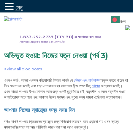
মেনু
সামগ্রীতে
যান
বাংলা
1-833-252-2737 (TTY 711) এ আমাদের কল করুন
সোমবার-শুক্রবার সকাল ৮টা-রাত ৮টা
অভিভূত হওয়া: নিজের যত্ন নেওয়া (পর্ব 3)
< view all blog posts
এখনও অবধি, আমরা একজন পরিচর্যাকারী হিসাবে আপনি যে
স্ট্রেস এবং বার্নআউট
অনুভব করতে পারেন তা
নিয়ে আলোচনা করেছি এবং যত্ন নেওয়ার মধ্যে ভারসাম্য খুঁজে পেতে কিছু
কৌশল
অন্বেষণ করেছি।
এখন আমরা আপনার উপর ফোকাস করার জন্য একটি মুহূর্ত নিতে চাই, যত্নশীল! একজন যত্নশীল হওয়া
অপ্রতিরোধ্য হতে পারে এবং আপনার নিজের স্বাস্থ্য এবং সুখের জন্য জায়গা তৈরি করা অত্যাবশ্যক।
আপনার নিজের স্বাস্থ্যের জন্য সময় নিন
যদিও আপনি আপনার প্রিয়জনের স্বাস্থ্যের জন্য বিনিয়োগ করেছেন, তবে এড়ানো যায় এমন স্বাস্থ্য
সমস্যাগুলির সাথে আপনার পরিস্থিতি আরও খারাপ না করাও গুরুত্বপূর্ণ।