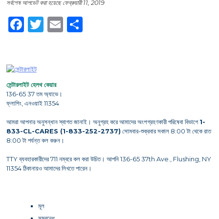
সর্বশেষ আপডেট করা হয়েছে ফেব্রুয়ারী 11, 2019
Facebook
Twitter
Email
Share
সেন্টারলাইট হেলথ কেয়ার
136-65 37 তম অ্যাভে।
ফ্লাশিং, এনওয়াই 11354
আমরা আপনার অনুসন্ধান স্বাগত জানাই। অনুগ্রহ করে আমাদের অংশগ্রহণকারী পরিষেবা বিভাগে
1-
833-CL-CARES (1-833-252-2737)
সোমবার-শুক্রবার সকাল 8:00 টা থেকে রাত
8:00 টা পর্যন্ত কল করুন।
TTY ব্যবহারকারীদের 711 নম্বরে কল করা উচিত। আপনি 136-65 37th Ave., Flushing, NY
11354 ঠিকানায়ও আমাদের লিখতে পারেন।
মূল
সম্বন্ধে