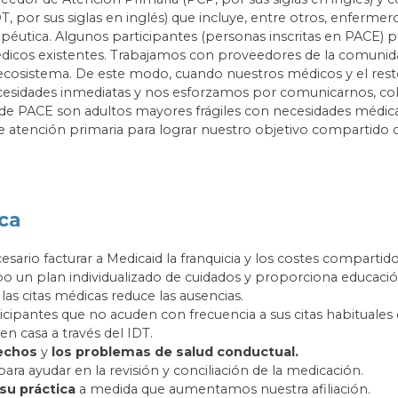
T, por sus siglas en inglés) que incluye, entre otros, enfermero
erapéutica. Algunos participantes (personas inscritas en PACE) 
icos existentes. Trabajamos con proveedores de la comunida
osistema. De este modo, cuando nuestros médicos y el resto
ecesidades inmediatas y nos esforzamos por comunicarnos, col
s de PACE son adultos mayores frágiles con necesidades médic
de atención primaria para lograr nuestro objetivo compartido d
ca
sario facturar a Medicaid la franquicia y los costes compartido
abo un plan individualizado de cuidados y proporciona educación
las citas médicas reduce las ausencias.
icipantes que no acuden con frecuencia a sus citas habituales 
en casa a través del IDT.
echos
y
los problemas de salud conductual.
ara ayudar en la revisión y conciliación de la medicación.
su práctica
a medida que aumentamos nuestra afiliación.