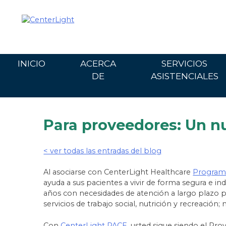
Ir
al
contenido
INICIO
ACERCA
SERVICIOS
DE
ASISTENCIALES
Para proveedores: Un nu
< ver todas las entradas del blog
Al asociarse con CenterLight Healthcare
Program o
ayuda a sus pacientes a vivir de forma segura e i
años con necesidades de atención a largo plazo pu
servicios de trabajo social, nutrición y recreación
Con
CenterLight PACE,
usted sigue siendo el Prov