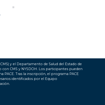
r
 (CMS) y el Departamento de Salud del Estado de
ato con CMS y NYSDOH. Los participantes pueden
ma PACE. Tras la inscripción, el programa PACE
esarios identificados por el Equipo
ación.