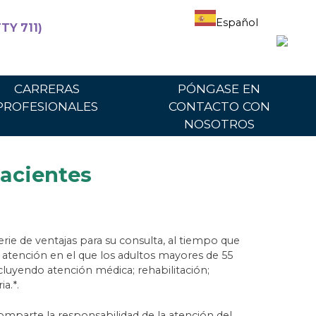
Español
TY 711)
articipantes
Para proveedores
Portal del proveedor
CARRERAS
PÓNGASE EN
PROFESIONALES
CONTACTO CON
NOSOTROS
pacientes
erie de ventajas para su consulta, al tiempo que
atención en el que los adultos mayores de 55
cluyendo atención médica; rehabilitación;
a.*.
comparte la responsabilidad de la atención del