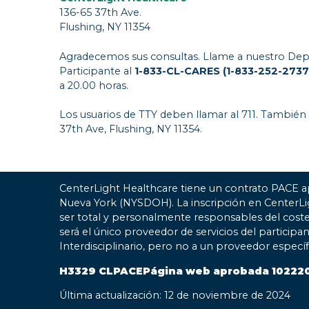
136-65 37th Ave.
Flushing, NY 11354
Agradecemos sus consultas. Llame a nuestro Dep
Participante al
1-833-CL-CARES (1-833-252-2737
a 20.00 horas.
Los usuarios de TTY deben llamar al 711. También
37th Ave, Flushing, NY 11354.
CenterLight Healthcare tiene un contrato PACE a
Nueva York (NYSDOH). La inscripción en CenterL
ser total y personalmente responsables del coste
será el único proveedor de servicios del participa
Interdisciplinario, pero no a un proveedor especí
H3329 CLPACEPágina web aprobada 10222
Última actualización: 12 de noviembre de 2024