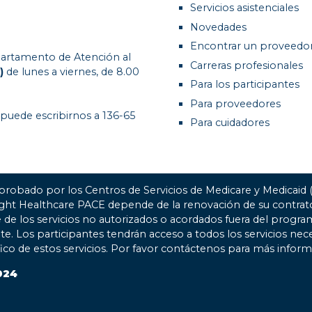
Servicios asistenciales
Novedades
Encontrar un proveedo
artamento de Atención al
Carreras profesionales
)
de lunes a viernes, de 8.00
Para los participantes
Para proveedores
 puede escribirnos a 136-65
Para cuidadores
probado por los Centros de Servicios de Medicare y Medicaid
ight Healthcare PACE depende de la renovación de su contr
 de los servicios no autorizados o acordados fuera del progra
nte. Los participantes tendrán acceso a todos los servicios nec
fico de estos servicios. Por favor contáctenos para más inform
024