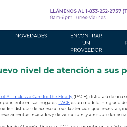
LLÁMENOS AL 1-833-252-2737 (T
8am-8pm Lunes-Viernes
Para cuidadores
Para los p
NOVEDADES
ENCONTRAR
UN
PROVEEDOR
evo nivel de atención a sus 
f All-Inclusive Care for the Elderly
(PACE), disfrutará de una s
ndependiente en sus hogares.
PACE
es un modelo integrado de 
eden disfrutar de acceso a toda la atención que necesitan, in
; medicamentos recetados y de venta libre; y atención domiciliari
eedor de Atención Primaria (PCP, por sus siglas en inglés) y 