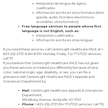
Intérpretes de lengua de signos
cualificados
Información escrita en otros formatos (letra
grande, audio, formatos electrónicos
accesibles, otros formatos)
Free language services to people whose first
language is not English, such as:
Intérpretes cualificados
Información escrita en otras lenguas
If you need these services, call CenterLight Healthcare PACE at 1-
833-252-2737, 8 AM-8 PM, Monday-Friday. For TTY/TDD services,
call 711.
If you believe that CenterLight Healthcare PACE has not given
you these services or treated you differently because of race,
color, national origin, age, disability, or sex, you can file a
grievance with CenterLight Heathcare PACE’s Appeals and
Grievances Department by:
Mail:
CenterLight Healthcare Appeals & Grievances
Department,
555 Albany Avenue, Amityville, NY 11701
Phone:
1-833-252-2737 (for TTY/TDD services, call 711)