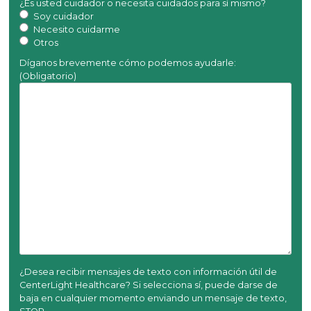
¿Es usted cuidador o necesita cuidados para sí mismo?
Soy cuidador
Necesito cuidarme
Otros
Díganos brevemente cómo podemos ayudarle:
(Obligatorio)
¿Desea recibir mensajes de texto con información útil de
CenterLight Healthcare? Si selecciona sí, puede darse de
baja en cualquier momento enviando un mensaje de texto,