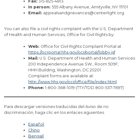
Fax:
315-825-4813
In person:
555 Albany Avenue, Amityville, NY 11701
Email:
appealsandgrievances@centerlight.org.
You can also file a civil rights complaint with the U.S. Department
of Health and Human Services, Office for Civil Rights by:
Web:
Office for Civil Rights Complaint Portal at
https://ocrportal.hhs.gov/ocr/portal/lobby.jsf
Mail:
U.S. Department of Health and Human Services
200 Independence Avenue SW., Room 509F,
HHH Building, Washington, DC 20201
Complaint forms are available at:
http://www.hhs.gov/ocr/office/file/index.html
Phone:
1-800-368-1019 (TTY/TDD 800-537-7697)
Para descargar versiones traducidas del Aviso de no
discriminación, haga clic en los enlaces siguientes.
Español
Chino
Bengalí