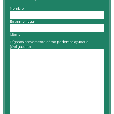
Nombre
En primer lugar
Última
Díganos brevemente cómo podemos ayudarle:
(Obligatorio)