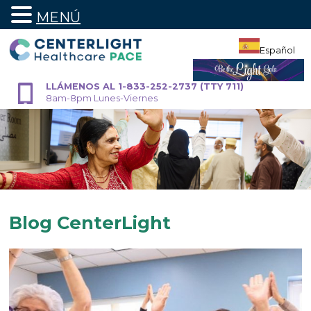
MENÚ
Ir
al
Español
contenido
LLÁMENOS AL 1-833-252-2737 (TTY 711)
8am-8pm Lunes-Viernes
Blog CenterLight