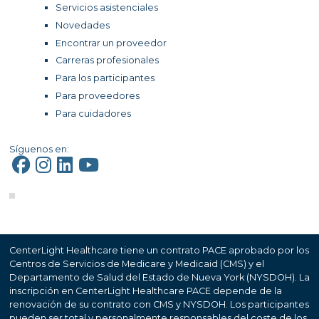
Servicios asistenciales
Novedades
Encontrar un proveedor
Carreras profesionales
Para los participantes
Para proveedores
Para cuidadores
Síguenos en:
CenterLight Healthcare tiene un contrato PACE aprobado por los
Centros de Servicios de Medicare y Medicaid (CMS) y el
Departamento de Salud del Estado de Nueva York (NYSDOH). La
inscripción en CenterLight Healthcare PACE depende de la
renovación de su contrato con CMS y NYSDOH. Los participantes
pueden ser total y personalmente responsables del coste de los