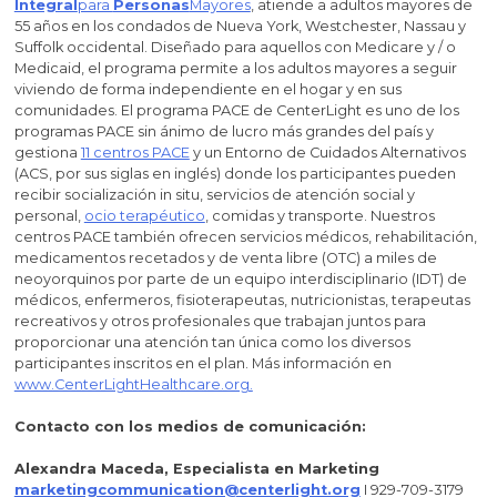
Integral
para
Personas
Mayores
, atiende a adultos mayores de
55 años en los condados de Nueva York, Westchester, Nassau y
Suffolk occidental. Diseñado para aquellos con Medicare y / o
Medicaid, el programa permite a los adultos mayores a seguir
viviendo de forma independiente en el hogar y en sus
comunidades. El programa PACE de CenterLight es uno de los
programas PACE sin ánimo de lucro más grandes del país y
gestiona
11 centros PACE
y un Entorno de Cuidados Alternativos
(ACS, por sus siglas en inglés) donde los participantes pueden
recibir socialización in situ, servicios de atención social y
personal,
ocio terapéutico
, comidas y transporte. Nuestros
centros PACE también ofrecen servicios médicos, rehabilitación,
medicamentos recetados y de venta libre (OTC) a miles de
neoyorquinos por parte de un equipo interdisciplinario (IDT) de
médicos, enfermeros, fisioterapeutas, nutricionistas, terapeutas
recreativos y otros profesionales que trabajan juntos para
proporcionar una atención tan única como los diversos
participantes inscritos en el plan. Más información en
www.CenterLightHealthcare.org.
Contacto con los medios de comunicación:
Alexandra Maceda, Especialista en Marketing
marketingcommunication@centerlight.org
I 929-709-3179