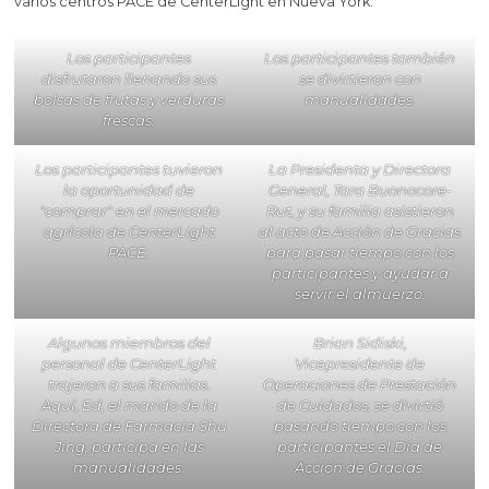
varios centros PACE de CenterLight en Nueva York.
Los participantes
Los participantes también
disfrutaron llenando sus
se divirtieron con
bolsas de frutas y verduras
manualidades.
frescas.
Los participantes tuvieron
La Presidenta y Directora
la oportunidad de
General, Tara Buonocore-
"comprar" en el mercado
Rut, y su familia asistieron
agrícola de CenterLight
al acto de Acción de Gracias
PACE.
para pasar tiempo con los
participantes y ayudar a
servir el almuerzo.
Algunos miembros del
Brian Sidiski,
personal de CenterLight
Vicepresidente de
trajeron a sus familias.
Operaciones de Prestación
Aquí, Ed, el marido de la
de Cuidados, se divirtió
Directora de Farmacia Shu
pasando tiempo con los
Jing, participa en las
participantes el Día de
manualidades.
Acción de Gracias.