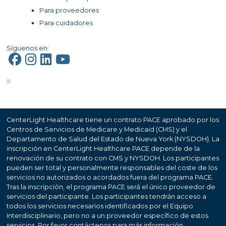
Para proveedores
Para cuidadores
Síguenos en:
CenterLight Healthcare tiene un contrato PACE aprobado por los
Centros de Servicios de Medicare y Medicaid (CMS) y el
Departamento de Salud del Estado de Nueva York (NYSDOH). La
inscripción en CenterLight Healthcare PACE depende de la
renovación de su contrato con CMS y NYSDOH. Los participantes
pueden ser total y personalmente responsables del coste de los
servicios no autorizados o acordados fuera del programa PACE.
Tras la inscripción, el programa PACE será el único proveedor de
servicios del participante. Los participantes tendrán acceso a
todos los servicios necesarios identificados por el Equipo
Interdisciplinario, pero no a un proveedor específico de estos
servicios. Por favor contáctenos para más información.