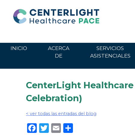
Ir
al
contenido
INICIO
ACERCA
SERVICIOS
DE
ASISTENCIALES
CenterLight Health
Celebration)
< ver todas las entradas del blog
Facebook
Twitter
Email
Share