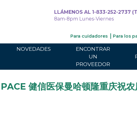
LLÁMENOS AL 1-833-252-2737 (T
8am-8pm Lunes-Viernes
Para cuidadores
Para los p
NOVEDADES
ENCONTRAR
UN
PROVEEDOR
care PACE 健信医保曼哈顿隆重庆祝农历