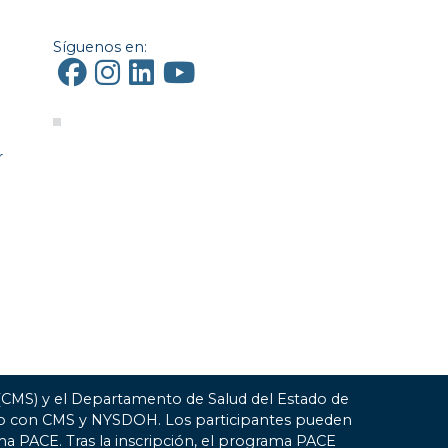
Síguenos en:
r
 (CMS) y el Departamento de Salud del Estado de
ato con CMS y NYSDOH. Los participantes pueden
ma PACE. Tras la inscripción, el programa PACE