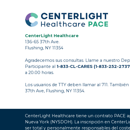
CenterLight Healthcare
136-65 37th Ave.
Flushing, NY 11354
Agradecemos sus consultas. Llame a nuestro Dep
Participante al
1-833-CL-CARES (1-833-252-2737
a 20.00 horas.
Los usuarios de TTY deben llamar al 711. También
37th Ave, Flushing, NY 11354.
CenterLight Healthcare tiene un contrato PACE a
Nueva York (NYSDOH). La inscripción en CenterL
ser total y personalmente responsables del coste