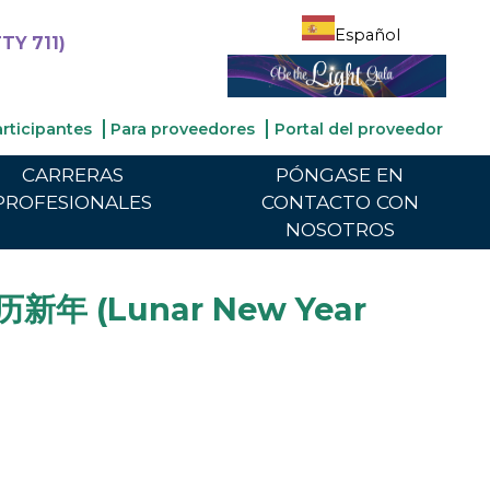
Español
TY 711)
articipantes
Para proveedores
Portal del proveedor
CARRERAS
PÓNGASE EN
PROFESIONALES
CONTACTO CON
NOSOTROS
新年 (Lunar New Year