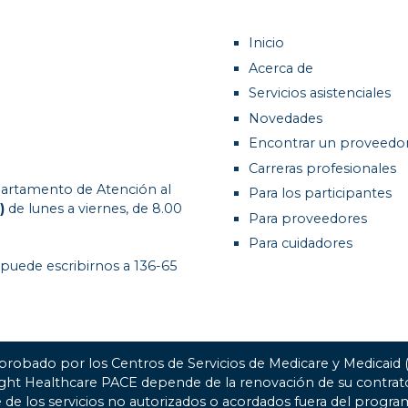
Inicio
Acerca de
Servicios asistenciales
Novedades
Encontrar un proveedo
Carreras profesionales
artamento de Atención al
Para los participantes
)
de lunes a viernes, de 8.00
Para proveedores
Para cuidadores
 puede escribirnos a 136-65
probado por los Centros de Servicios de Medicare y Medicaid
ight Healthcare PACE depende de la renovación de su contr
 de los servicios no autorizados o acordados fuera del progra