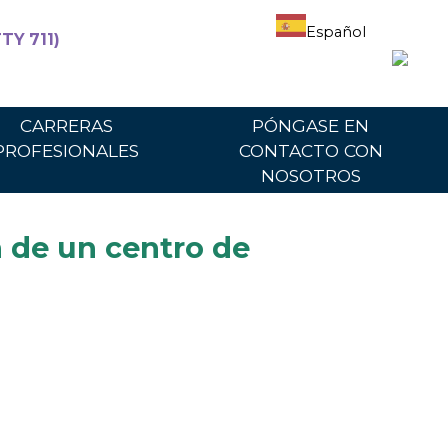
Español
TY 711)
articipantes
Para proveedores
Portal del proveedor
CARRERAS
PÓNGASE EN
PROFESIONALES
CONTACTO CON
NOSOTROS
 de un centro de