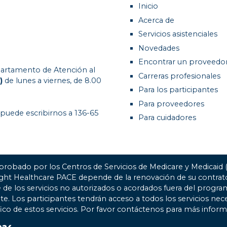
Inicio
Acerca de
Servicios asistenciales
Novedades
Encontrar un proveedo
artamento de Atención al
Carreras profesionales
)
de lunes a viernes, de 8.00
Para los participantes
Para proveedores
 puede escribirnos a 136-65
Para cuidadores
probado por los Centros de Servicios de Medicare y Medicaid
ight Healthcare PACE depende de la renovación de su contr
 de los servicios no autorizados o acordados fuera del progra
nte. Los participantes tendrán acceso a todos los servicios nec
fico de estos servicios. Por favor contáctenos para más inform