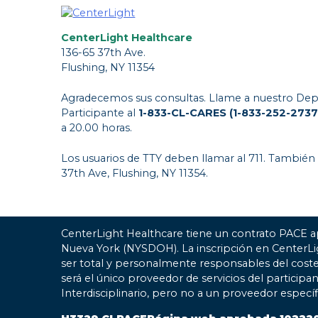
CenterLight Healthcare
136-65 37th Ave.
Flushing, NY 11354
Agradecemos sus consultas. Llame a nuestro Dep
Participante al
1-833-CL-CARES (1-833-252-2737
a 20.00 horas.
Los usuarios de TTY deben llamar al 711. También
37th Ave, Flushing, NY 11354.
CenterLight Healthcare tiene un contrato PACE a
Nueva York (NYSDOH). La inscripción en CenterL
ser total y personalmente responsables del coste
será el único proveedor de servicios del participa
Interdisciplinario, pero no a un proveedor especí