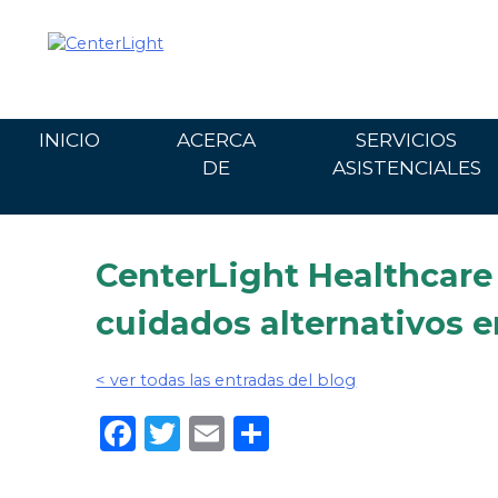
Ir
al
contenido
INICIO
ACERCA
SERVICIOS
DE
ASISTENCIALES
CenterLight Healthcare
cuidados alternativos e
< ver todas las entradas del blog
Facebook
Twitter
Email
Share