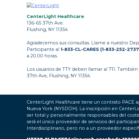
CenterLight Healthcare
136-65 37th Ave.
Flushing, NY 11354
Agradecemos sus consultas. Llame a nuestro Dep
Participante al
1-833-CL-CARES (1-833-252-2737
a 20.00 horas.
Los usuarios de TTY deben llamar al 711. También
37th Ave, Flushing, NY 11354.
CenterLight Healthcare tiene un contrato PACE a
Nueva York (NYSDOH). La inscripción en CenterL
ser total y personalmente responsables del coste
será el único proveedor de servicios del participa
Interdisciplinario, pero no a un proveedor especí