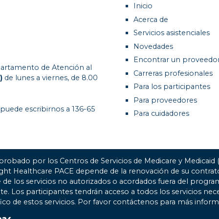
Inicio
Acerca de
Servicios asistenciales
Novedades
Encontrar un proveedo
artamento de Atención al
Carreras profesionales
)
de lunes a viernes, de 8.00
Para los participantes
Para proveedores
 puede escribirnos a 136-65
Para cuidadores
probado por los Centros de Servicios de Medicare y Medicaid
ight Healthcare PACE depende de la renovación de su contr
 de los servicios no autorizados o acordados fuera del progra
nte. Los participantes tendrán acceso a todos los servicios nec
fico de estos servicios. Por favor contáctenos para más inform