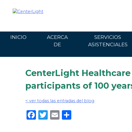
Ir
al
contenido
INICIO
ACERCA
SERVICIOS
DE
ASISTENCIALES
CenterLight Healthcare
participants of 100 year
< ver todas las entradas del blog
Facebook
Twitter
Email
Share