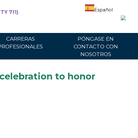
Español
TY 711)
articipantes
Para proveedores
Portal del proveedor
CARRERAS
PÓNGASE EN
PROFESIONALES
CONTACTO CON
NOSOTROS
celebration to honor