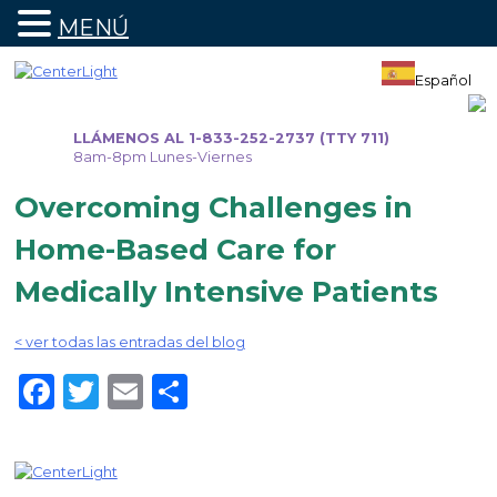
MENÚ
Ir
al
Español
contenido
LLÁMENOS AL 1-833-252-2737 (TTY 711)
8am-8pm Lunes-Viernes
Overcoming Challenges in
Home-Based Care for
Medically Intensive Patients
< ver todas las entradas del blog
Facebook
Twitter
Email
Share