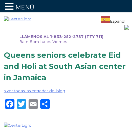
MENÚ
Ir
al
Español
contenido
LLÁMENOS AL 1-833-252-2737 (TTY 711)
8am-8pm Lunes-Viernes
Queens seniors celebrate Eid
and Holi at South Asian center
in Jamaica
< ver todas las entradas del blog
Facebook
Twitter
Email
Share