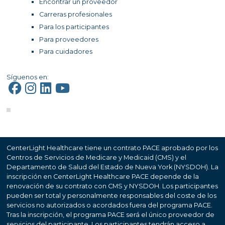
Encontrar un proveedor
Carreras profesionales
Para los participantes
Para proveedores
Para cuidadores
Síguenos en:
CenterLight Healthcare tiene un contrato PACE aprobado por los
Centros de Servicios de Medicare y Medicaid (CMS) y el
Departamento de Salud del Estado de Nueva York (NYSDOH). La
inscripción en CenterLight Healthcare PACE depende de la
renovación de su contrato con CMS y NYSDOH. Los participantes
pueden ser total y personalmente responsables del coste de los
servicios no autorizados o acordados fuera del programa PACE.
Tras la inscripción, el programa PACE será el único proveedor de
servicios del participante. Los participantes tendrán acceso a