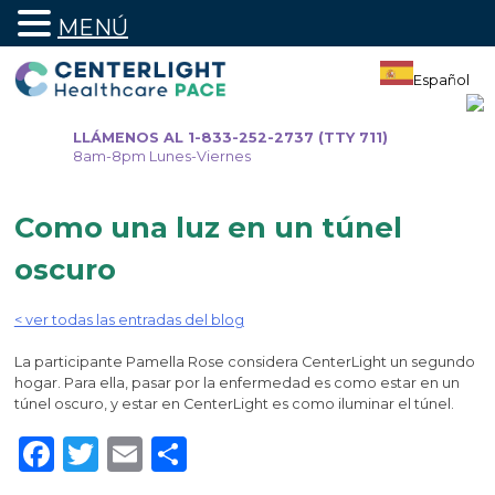
MENÚ
Ir
al
Español
contenido
LLÁMENOS AL 1-833-252-2737 (TTY 711)
8am-8pm Lunes-Viernes
Como una luz en un túnel
oscuro
< ver todas las entradas del blog
La participante Pamella Rose considera CenterLight un segundo
hogar. Para ella, pasar por la enfermedad es como estar en un
túnel oscuro, y estar en CenterLight es como iluminar el túnel.
Facebook
Twitter
Email
Share