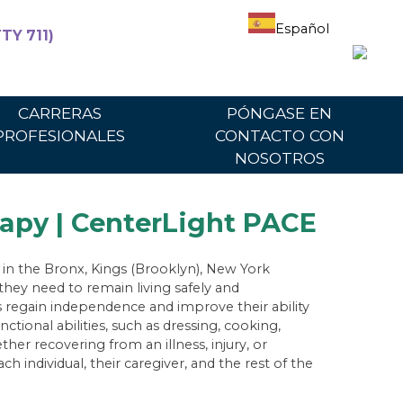
Español
TY 711)
articipantes
Para proveedores
Portal del proveedor
CARRERAS
PÓNGASE EN
PROFESIONALES
CONTACTO CON
NOSOTROS
apy | CenterLight PACE
g in the Bronx, Kings (Brooklyn), New York
they need to remain living safely and
s regain independence and improve their ability
tional abilities, such as dressing, cooking,
er recovering from an illness, injury, or
h individual, their caregiver, and the rest of the