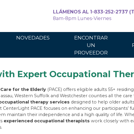
LLÁMENOS AL 1-833-252-2737 (T
8am-8pm Lunes-Viernes
Para cuidadores
Para los p
NOVEDADES
ENCONTRAR
UN
PROVEEDOR
th Expert Occupational Ther
 Care for the Elderly
(PACE) offers eligible adults 55+ residin
ssau, Western Suffolk and Westchester counties all the care 
occupational therapy services
designed to help older adult
at CenterLight PACE focuses on enhancing our participants’ func
 maintain their independence and a high quality of life. Wheth
’s
experienced occupational therapists
work closely with eac
.