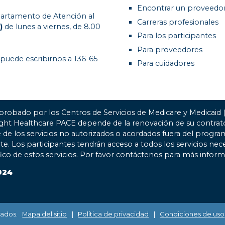
Encontrar un proveedo
artamento de Atención al
Carreras profesionales
)
de lunes a viernes, de 8.00
Para los participantes
Para proveedores
 puede escribirnos a 136-65
Para cuidadores
probado por los Centros de Servicios de Medicare y Medicaid
ight Healthcare PACE depende de la renovación de su contr
 de los servicios no autorizados o acordados fuera del progra
nte. Los participantes tendrán acceso a todos los servicios nec
fico de estos servicios. Por favor contáctenos para más inform
024
vados.
Mapa del sitio
|
Política de privacidad
|
Condiciones de uso