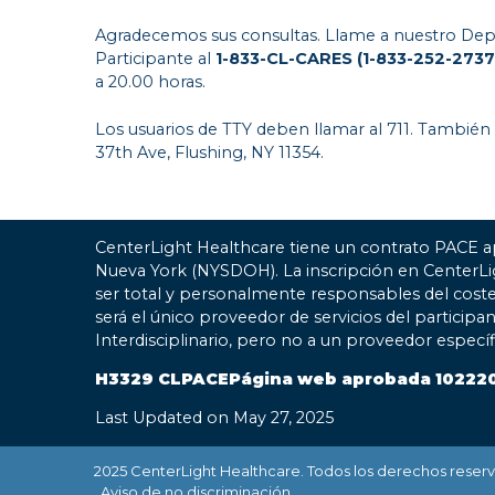
Agradecemos sus consultas. Llame a nuestro Dep
Participante al
1-833-CL-CARES (1-833-252-2737
a 20.00 horas.
Los usuarios de TTY deben llamar al 711. También
37th Ave, Flushing, NY 11354.
CenterLight Healthcare tiene un contrato PACE a
Nueva York (NYSDOH). La inscripción en CenterL
ser total y personalmente responsables del coste
será el único proveedor de servicios del participa
Interdisciplinario, pero no a un proveedor especí
H3329 CLPACEPágina web aprobada 10222
Last Updated on May 27, 2025
2025 CenterLight Healthcare. Todos los derechos reser
Aviso de no discriminación