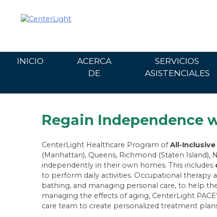
Ir
al
contenido
INICIO
ACERCA
SERVICIOS
DE
ASISTENCIALES
Regain Independence wi
CenterLight Healthcare Program of
All-Inclusive
(Manhattan), Queens, Richmond (Staten Island), Na
independently in their own homes. This includes
to perform daily activities. Occupational therapy 
bathing, and managing personal care, to help them
managing the effects of aging, CenterLight PACE
care team to create personalized treatment plans