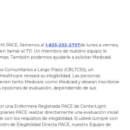
ight PACE, llámenos al
1-833-252-2737
de lunes a viernes,
ben llamar al 711. Un miembro de nuestro equipo le
ntas. También podemos ayudarle a solicitar Medicaid.
yos Comunitarios a Largo Plazo (CBLTCSS), un
althcare revisará su elegibilidad. Las personas
ienen tanto Medicare como Medicaid y desean inscribirse
s opciones de evaluación, dependiendo de sus
or una Enfermera Registrada PACE de CenterLight
planes PACE realizar directamente una evaluación inicial
 con los requisitos de elegibilidad. Si usted cumple con
ación de Elegibilidad Directa PACE, nuestro Equipo de