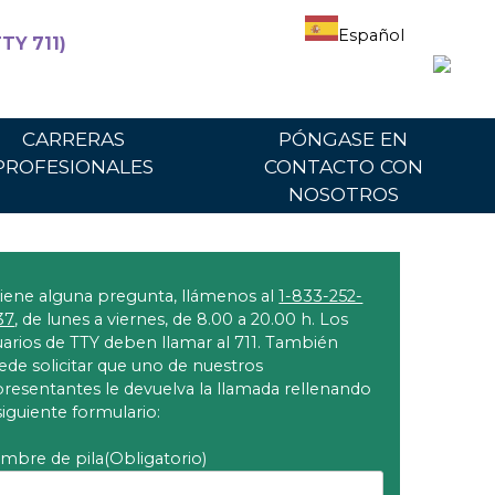
Español
TY 711)
articipantes
Para proveedores
Portal del proveedor
CARRERAS
PÓNGASE EN
PROFESIONALES
CONTACTO CON
NOSOTROS
 tiene alguna pregunta, llámenos al
1-833-252-
37
, de lunes a viernes, de 8.00 a 20.00 h. Los
uarios de TTY deben llamar al 711. También
ede solicitar que uno de nuestros
presentantes le devuelva la llamada rellenando
siguiente formulario:
mbre de pila
(Obligatorio)