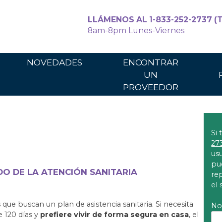
LLÁMENOS AL 1-833-252-2737 (T
8am-8pm Lunes-Viernes
Para cuidadores
Para los p
NOVEDADES
ENCONTRAR
UN
PROVEEDOR
Si
27
us
pu
DO DE LA ATENCIÓN SANITARIA
re
el 
que buscan un plan de asistencia sanitaria. Si necesita
No
e 120 días y
prefiere vivir de forma segura en casa
, el