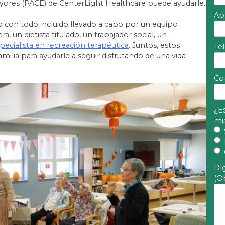
yores (PACE) de CenterLight Healthcare puede ayudarle.
Ap
o con todo incluido llevado a cabo por un equipo
 un dietista titulado, un trabajador social, un
pecialista en recreación terapéutica
. Juntos, estos
Te
amilia para ayudarle a seguir disfrutando de una vida
Co
¿Es
mi
Dí
(Ob