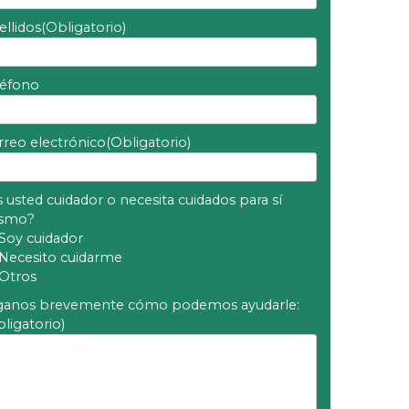
ellidos
(Obligatorio)
léfono
rreo electrónico
(Obligatorio)
 usted cuidador o necesita cuidados para sí
smo?
Soy cuidador
Necesito cuidarme
Otros
ganos brevemente cómo podemos ayudarle:
ligatorio)