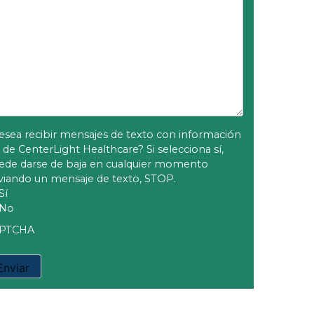
esea recibir mensajes de texto con información
l de CenterLight Healthcare? Si selecciona sí,
ede darse de baja en cualquier momento
viando un mensaje de texto, STOP.
Sí
No
PTCHA