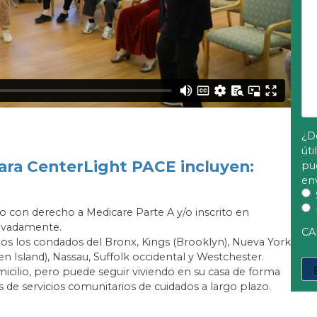
¿D
úti
para CenterLight PACE incluyen:
pu
en
o con derecho a Medicare Parte A y/o inscrito en
rivadamente.
CA
uidos los condados del Bronx, Kings (Brooklyn), Nueva York
 Island), Nassau, Suffolk occidental y Westchester.
icilio, pero puede seguir viviendo en su casa de forma
 de servicios comunitarios de cuidados a largo plazo.